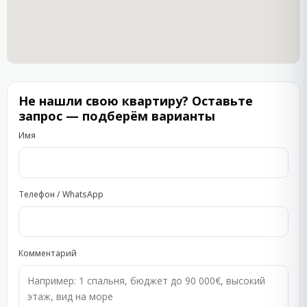
позволяет наслаждаться живописными морскими
панорамами прямо из окна.
Преимущества и особенности
комплекса
Не нашли свою квартиру? Оставьте
Расположение в тихой бухте с чистым песчаным
запрос — подберём варианты
пляжем — идеальное место для спокойного
Имя
отдыха вдали от городской суеты.
Возможность заниматься активными видами
отдыха: дайвинг, сноркелинг и рыбалка доступны
Телефон / WhatsApp
в непосредственной близости от комплекса.
Регистрация и обслуживание гостей
осуществляются через рецепцию комплекса
Комментарий
Château Del Marina, расположенного всего в 50
метрах от Akrotiria Beach Apart Complex.
Размещение с домашними животными