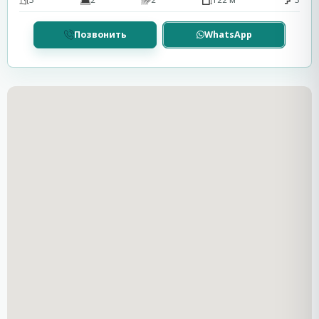
Семейные номера
Позвонить
WhatsApp
Все апартаменты оборудованы современными
удобствами для комфортного проживания и отдыха:
Собственная ванная комната с душем
Кондиционер
Холодильник
Телевизор с плоским экраном
Кухонный уголок с микроволновой печью,
плитой, тостером и чайником
Бесплатный Wi-Fi
Частная парковка без дополнительной оплаты
Большинство апартаментов оснащены
просторными террасами с видом на море, что