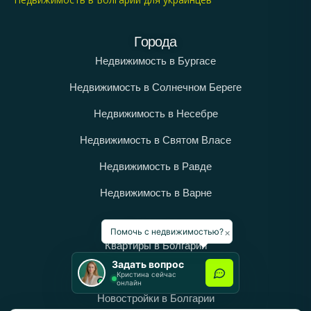
Любителей активного отдыха на воде и морских
видов спорта.
Города
Akrotiria Beach Apart Complex
— это сочетание
Недвижимость в Бургасе
удобства, комфорта и живописного расположения на
первой линии моря, что делает его
Недвижимость в Солнечном Береге
привлекательным вариантом для отдыха и
Недвижимость в Несебре
инвестиций в недвижимости Несебра.
Недвижимость в Святом Власе
Недвижимость в Равде
Недвижимость в Варне
Категории
×
Помочь с недвижимостью?
Квартиры в Болгарии
Задать вопрос
Дома в Болгарии
Кристина сейчас
онлайн
Новостройки в Болгарии