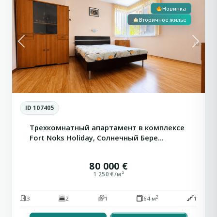
Новинка
Вторичное жилье
Previous
Next
ID 107405
Трехкомнатный апартамент в комплексе
Fort Noks Holiday, Солнечный Бере...
80 000 €
1 250 €/м²
2
3
2
1
64 м
1