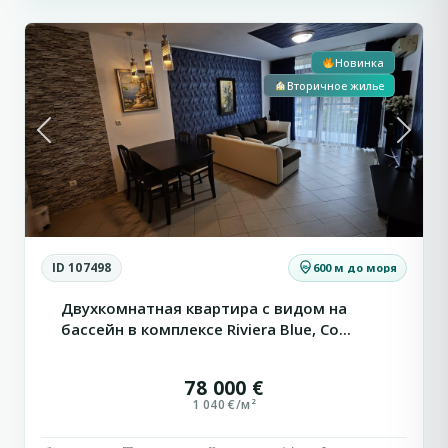
5
Берег
Новинка
Вторичное жилье
Previous
Next
ID 107498
600 м до моря
Двухкомнатная квартира с видом на
бассейн в комплексе Riviera Blue, Со...
78 000 €
1 040 €/м²