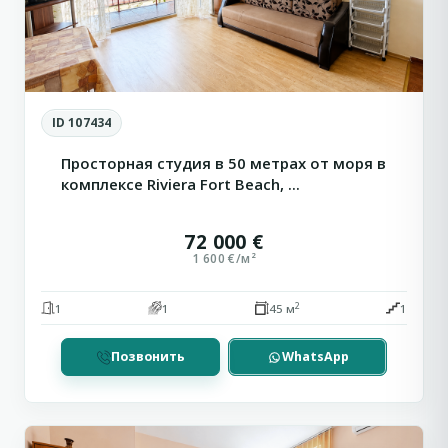
ID 107434
Просторная студия в 50 метрах от моря в
комплексе Riviera Fort Beach, ...
72 000 €
1 600 €/м²
2
1
1
45 м
1
Позвонить
WhatsApp
Солнечный
5
Берег