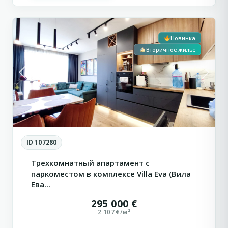
1
Влас
Новинка
Вторичное жилье
Previous
Next
ID 107280
Трехкомнатный апартамент с
паркоместом в комплексе Villa Eva (Вила
Ева...
295 000 €
2 107 €/м²