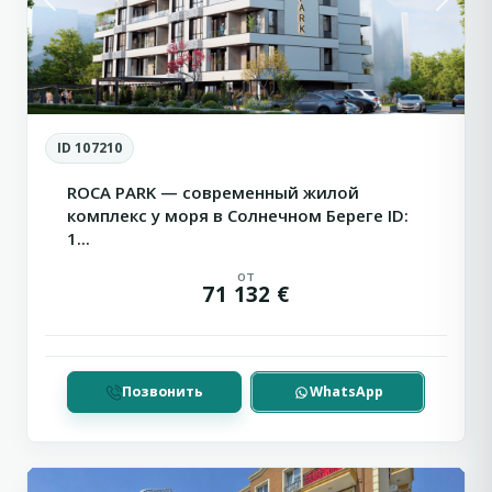
Previous
Next
ID 107210
ROCA PARK — современный жилой
комплекс у моря в Солнечном Береге ID:
1...
от
71 132 €
Сн
Позвонить
WhatsApp
Солнечный
3
Берег