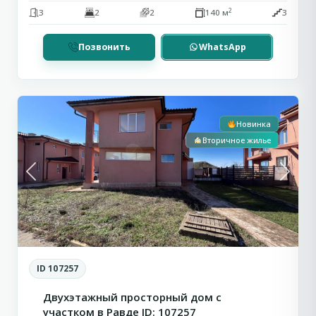
2
3
2
2
140 м
3
Позвонить
WhatsApp
1
Равда
Новинка
Вторичное жилье
Previous
Next
ID 107257
Двухэтажный просторный дом с
участком в Равде ID: 107257