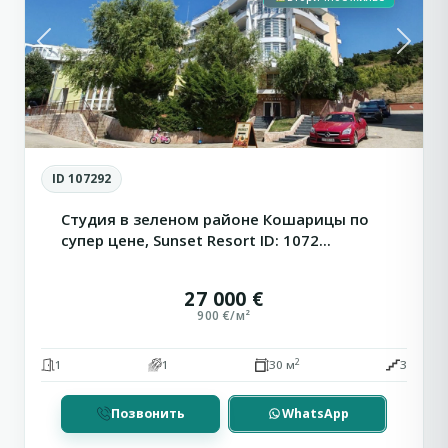
Previous
Next
ID 107292
Студия в зеленом районе Кошарицы по
супер цене, Sunset Resort ID: 1072...
27 000 €
900 €/м²
2
1
1
30 м
3
Позвонить
WhatsApp
Святой