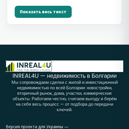
жизни, а кто-то просто хочет вложить
деньги в недвижимость за границей и не
Показать весь текст
переплатить на старте.
В этом каталоге собраны объекты для
разных целей: квартиры, студии,
апартаменты, дома, варианты у моря,
недвижимость на вторичном рынке и
предложения в жилых комплексах. Здесь
можно рассмотреть жилье в популярных
районах Болгарии, сравнить объекты по
INREAL4U — недвижимость в Болгарии
расположению, цене, площади и понять,
Мы сопровождаем сделки с жилой и инвестиционной
недвижимостью по всей Болгарии: новостройки,
какой вариант действительно подходит
вторичный рынок, дома, участки, коммерческие
под вашу задачу.
объекты. Работаем честно, считаем выгоду и берём
на себя весь процесс — от подбора до передачи
Болгария остается одним из самых
ключей.
востребованных направлений для покупки
жилья у русскоязычных покупателей.
Версия проекта для Украины —