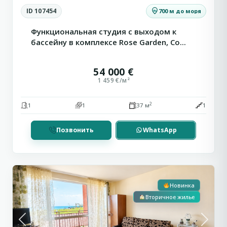
ID 107454
700 м до моря
Функциональная студия с выходом к
бассейну в комплексе Rose Garden, Со...
54 000 €
1 459 €/м²
2
1
1
37 м
1
Позвонить
WhatsApp
Первая линия
С видом на море
3
Равда
Новинка
Вторичное жилье
Previous
Next