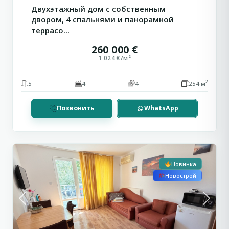
Двухэтажный дом с собственным
двором, 4 спальнями и панорамной
террасо...
260 000 €
1 024 €/м²
2
5
4
4
254 м
Позвонить
WhatsApp
Солнечный
Рассрочка
5
Берег
Новинка
Новострой
Previous
Next