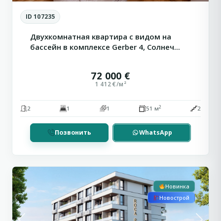
ID 107235
Двухкомнатная квартира с видом на
бассейн в комплексе Gerber 4, Солнеч...
72 000 €
1 412 €/м²
2
2
1
1
51 м
2
Позвонить
WhatsApp
Солнечный
Рассрочка
1
Берег
Новинка
Новострой