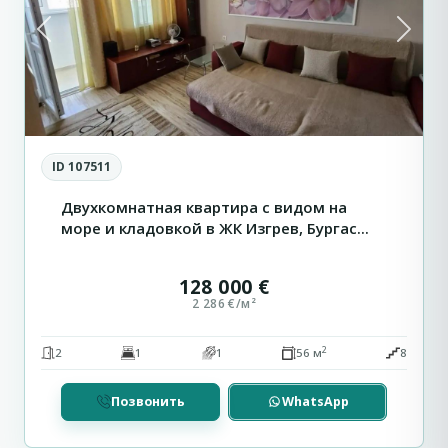
Previous
Next
ID 107511
Двухкомнатная квартира с видом на
море и кладовкой в ЖК Изгрев, Бургас...
128 000 €
2 286 €/м²
2
2
1
1
56 м
8
Позвонить
WhatsApp
Солнечный