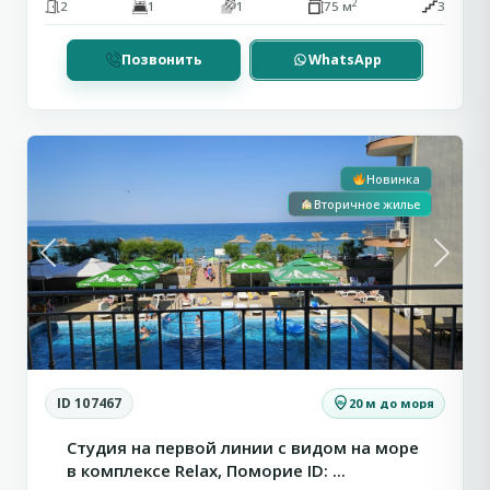
2
2
1
1
75 м
3
Позвонить
WhatsApp
Первая линия
С видом на море
1
Поморие
Новинка
Вторичное жилье
Previous
Next
ID 107467
20 м до моря
Студия на первой линии с видом на море
в комплексе Relax, Поморие ID: ...