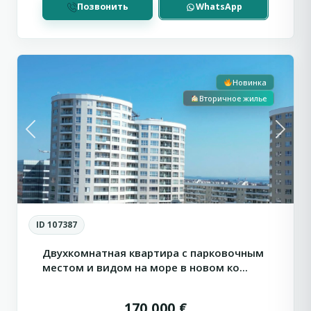
Позвонить
WhatsApp
Сн
6
Бургас
Новинка
Вторичное жилье
Previous
Next
ID 107387
Двухкомнатная квартира с парковочным
местом и видом на море в новом ко...
170 000 €