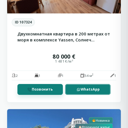
ID 107324
Двухкомнатная квартира в 200 метрах от
моря в комплексе Yassen, Солнеч...
80 000 €
1 481 €/м²
2
2
1
1
54 м
1
Позвонить
WhatsApp
5
Кошарица
Новинка
Вторичное жилье