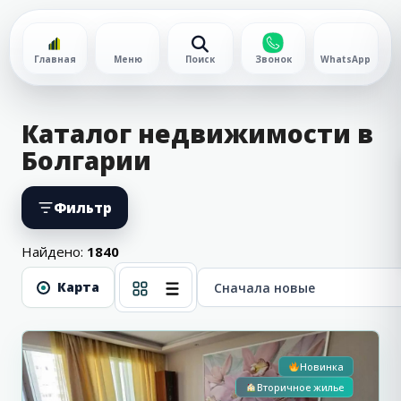
Главная
Меню
Поиск
Звонок
WhatsApp
Каталог недвижимости в
Болгарии
Фильтр
Найдено:
1840
Карта
С видом на море
2
Бургас
Новинка
Вторичное жилье