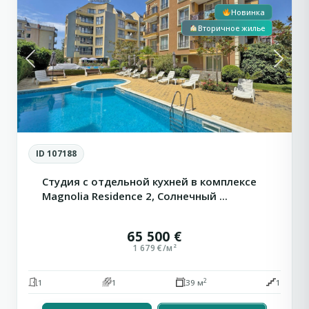
Новинка
Вторичное жилье
Previous
Next
ID 107188
Студия с отдельной кухней в комплексе
Magnolia Residence 2, Солнечный ...
65 500 €
1 679 €/м²
2
1
1
39 м
1