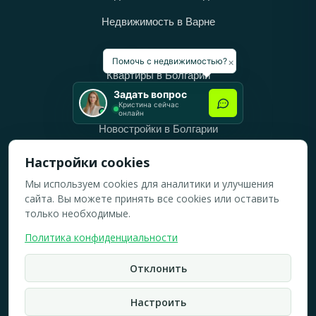
Недвижимость в Варне
Категории
×
Помочь с недвижимостью?
Квартиры в Болгарии
Задать вопрос
Дома в Болгарии
Кристина сейчас
онлайн
Новостройки в Болгарии
Вторичное жильё в Болгарии
Настройки cookies
Мы используем cookies для аналитики и улучшения
Рабочее время
сайта. Вы можете принять все cookies или оставить
ПН-ПТ: 10:00 — 18:00
только необходимые.
СБ: 10:00 — 14:00
Политика конфиденциальности
ВС: Выходной
2019-2026 © Все права защищены.
Отклонить
Политика конфидициальности
Настроить