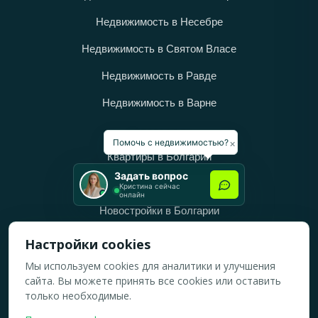
Недвижимость в Несебре
Недвижимость в Святом Власе
Недвижимость в Равде
Недвижимость в Варне
Категории
×
Помочь с недвижимостью?
Квартиры в Болгарии
Задать вопрос
Дома в Болгарии
Кристина сейчас
онлайн
Новостройки в Болгарии
Вторичное жильё в Болгарии
Настройки cookies
Мы используем cookies для аналитики и улучшения
Рабочее время
сайта. Вы можете принять все cookies или оставить
ПН-ПТ: 10:00 — 18:00
только необходимые.
СБ: 10:00 — 14:00