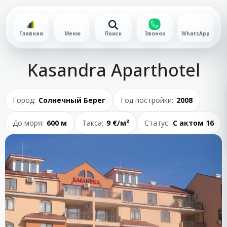
Главная
Меню
Поиск
Звонок
WhatsApp
Kasandra Aparthotel
Город:
Солнечный Берег
Год постройки:
2008
До моря:
600 м
Такса:
9 €/м²
Статус:
С актом 16