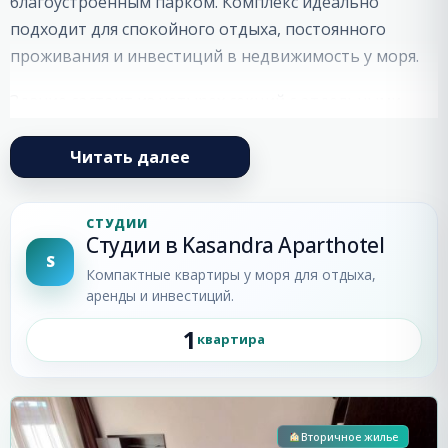
благоустроенным парком. Комплекс идеально
подходит для спокойного отдыха, постоянного
проживания и инвестиций в недвижимость у моря.
Здание состоит из четырех секций с отдельными
входами, каждая из которых оборудована
современным лифтом. В
Касандра (Kasandra)
Читать далее
представлены апартаменты различных типов:
студии, квартиры с одной и двумя спальнями, что
СТУДИИ
позволяет подобрать жилье под любые
Студии в Kasandra Aparthotel
S
потребности.
Компактные квартиры у моря для отдыха,
аренды и инвестиций.
Комплекс введен в эксплуатацию (Акт 16), что
1
подтверждает его готовность к проживанию и
квартира
Солнечный
эксплуатации.
Берег
Инфраструктура комплекса
Вторичное жилье