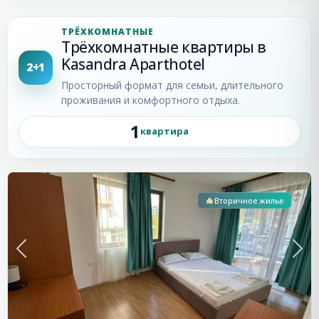
ТРЁХКОМНАТНЫЕ
Трёхкомнатные квартиры в
Kasandra Aparthotel
2+1
Просторный формат для семьи, длительного
проживания и комфортного отдыха.
1
квартира
Солнечный
Берег
Вторичное жилье
Previous
Next