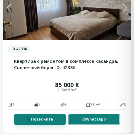
Previous
Next
ID 42336
Квартира с ремонтом в комплексе Касандра,
Солнечный берег ID: 42336
85 000 €
1 308 €/м²
2
2
1
1
65 м
3
Позвонить
WhatsApp