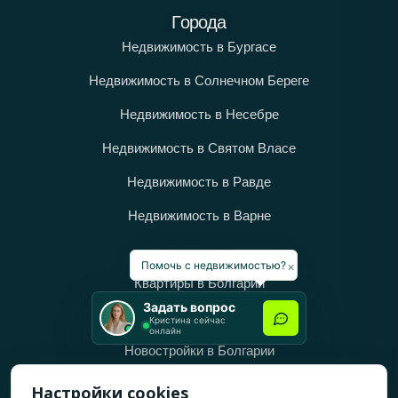
Города
Недвижимость в Бургасе
Недвижимость в Солнечном Береге
Недвижимость в Несебре
Недвижимость в Святом Власе
Недвижимость в Равде
Недвижимость в Варне
Категории
×
Помочь с недвижимостью?
Квартиры в Болгарии
Задать вопрос
Дома в Болгарии
Кристина сейчас
онлайн
Новостройки в Болгарии
Вторичное жильё в Болгарии
Настройки cookies