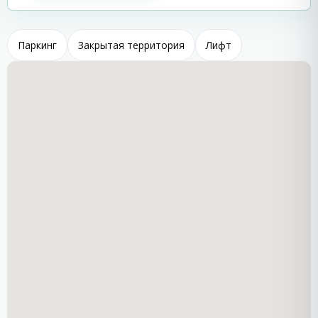
продуманной архитектурой, обеспечивающей
комфорт и долговечность.
Паркинг
Закрытая территория
Лифт
Квартиры и условия покупки
Апартаменты в
La Mer Home 2
предлагаются с
полной отделкой
«под ключ»
, что позволяет сразу
заселиться или начать сдачу в аренду без
дополнительных вложений.
без годовой таксы за обслуживание;
подходит для круглогодичного проживания;
возможность приобретения в рассрочку;
индивидуальный подход к каждому покупателю.
Инвестиционная
привлекательность