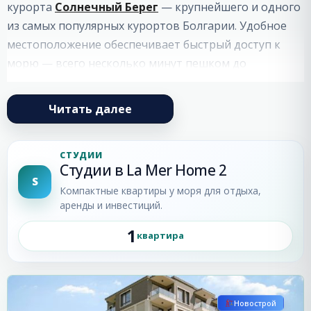
курорта
Солнечный Берег
— крупнейшего и одного
из самых популярных курортов Болгарии. Удобное
местоположение обеспечивает быстрый доступ к
морю — всего несколько минут пешком до
известного пляжа
Cacao Beach
.
Читать далее
Локация и преимущества
La Mer Home 2
находится в тихом районе рядом с
СТУДИИ
Студии в La Mer Home 2
рекой, что создает комфортную атмосферу для
S
проживания, при этом вся необходимая
Компактные квартиры у моря для отдыха,
аренды и инвестиций.
инфраструктура находится в шаговой доступности:
1
остановки общественного транспорта;
квартира
Солнечный
супермаркеты;
Берег
рестораны и кафе;
развлекательные и прогулочные зоны.
Новострой