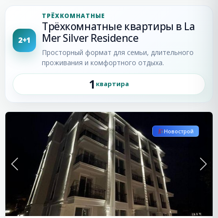
качества, премиального уровня комфорта и
ТРЁХКОМНАТНЫЕ
отличного расположения на побережье Болгарии.
Трёхкомнатные квартиры в La
Mer Silver Residence
2+1
Просторный формат для семьи, длительного
проживания и комфортного отдыха.
1
квартира
С видом на море
Равда
Новострой
Previous
Next