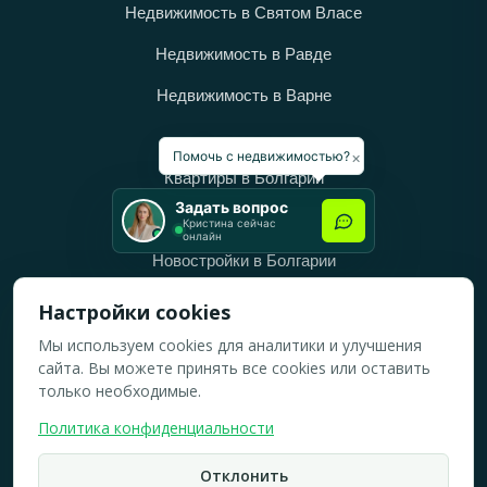
Недвижимость в Святом Власе
Недвижимость в Равде
Недвижимость в Варне
Категории
×
Помочь с недвижимостью?
Квартиры в Болгарии
Задать вопрос
Дома в Болгарии
Кристина сейчас
онлайн
Новостройки в Болгарии
Вторичное жильё в Болгарии
Настройки cookies
Мы используем cookies для аналитики и улучшения
Рабочее время
сайта. Вы можете принять все cookies или оставить
ПН-ПТ: 10:00 — 18:00
только необходимые.
СБ: 10:00 — 14:00
Политика конфиденциальности
ВС: Выходной
Отклонить
2019-2026 © Все права защищены.