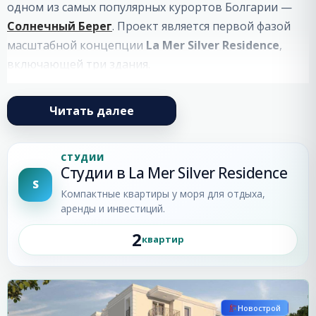
одном из самых популярных курортов Болгарии —
Солнечный Берег
. Проект является первой фазой
масштабной концепции
La Mer Silver Residence
,
включающей три здания.
Локация и инфраструктура
Читать далее
La Mer Silver
находится в северной части курорта,
отличаясь удобным расположением и развитой
СТУДИИ
Студии в La Mer Silver Residence
инфраструктурой. В непосредственной близости
S
расположены:
Компактные квартиры у моря для отдыха,
аренды и инвестиций.
остановки общественного транспорта;
2
квартир
медицинские центры;
Солнечный
супермаркеты;
Берег
аквапарк;
Новострой
рестораны, кафе и бары;