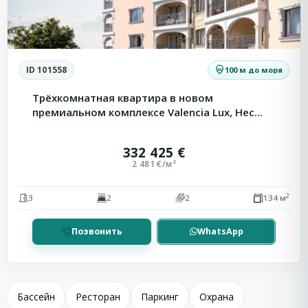
Комплекс «Валенсия Люкс» / Valencia Lux идеально
подходит как для летнего отдыха, так и для
круглогодичного проживания, сочетая престижное
ID 101558
100 м до моря
расположение, современный комфорт и высокое
Трёхкомнатная квартира в новом
качество строительства.
премиальном комплексе Valencia Lux, Нес...
332 425 €
2 481 €/м²
2
3
2
2
134 м
Позвонить
WhatsApp
Бассейн
Ресторан
Паркинг
Охрана