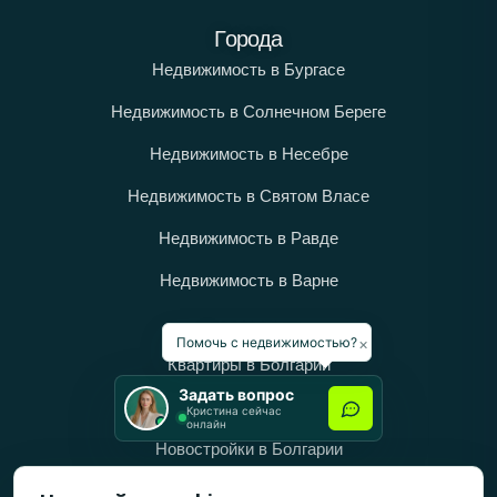
Города
Недвижимость в Бургасе
Недвижимость в Солнечном Береге
Недвижимость в Несебре
Недвижимость в Святом Власе
Недвижимость в Равде
Недвижимость в Варне
Категории
×
Помочь с недвижимостью?
Квартиры в Болгарии
Задать вопрос
Дома в Болгарии
Кристина сейчас
онлайн
Новостройки в Болгарии
Вторичное жильё в Болгарии