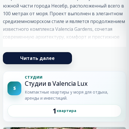
южной части города Несебр, расположенный всего в
100 метрах от моря. Проект выполнен в элегантном
средиземноморском стиле и является продолжением
известного комплекса Valencia Gardens, сочетая
современную архитектуру, комфорт и престижное
расположение на побережье.
Valencia Lux представляет собой шестиэтажное
Читать далее
здание с роскошно оформленными фасадами и
современными общими частями. При строительстве
СТУДИИ
используются высококачественные материалы в
Студии в Valencia Lux
S
соответствии с европейскими стандартами.
Компактные квартиры у моря для отдыха,
Комплекс предлагает просторные и светлые
аренды и инвестиций.
апартаменты с двумя и тремя спальнями, большими
1
квартира
террасами и панорамными видами на море.
Несебр
Инфраструктура комплекса Valencia