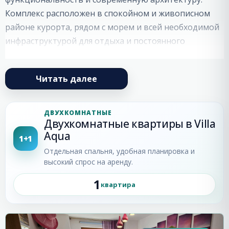
Комплекс расположен в спокойном и живописном
районе курорта, рядом с морем и всей необходимой
инфраструктурой для отдыха и постоянного
проживания.
Villa Aqua построен с использованием качественных
Читать далее
строительных материалов и современных
технологий, обеспечивающих комфортное
ДВУХКОМНАТНЫЕ
проживание в любое время года. Архитектура
Двухкомнатные квартиры в Villa
комплекса выполнена в гармоничном стиле, а
Aqua
1+1
уютная атмосфера делает его привлекательным как
Отдельная спальня, удобная планировка и
для отдыха, так и для инвестиций в недвижимость у
высокий спрос на аренду.
моря.
1
квартира
Святой
В комплексе представлены апартаменты с
Влас
функциональными планировками, светлыми
комнатами и современными интерьерами.