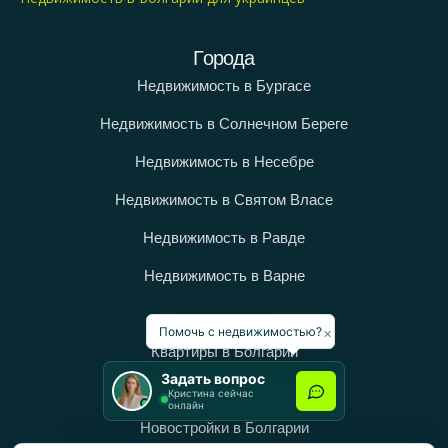
Города
Недвижимость в Бургасе
Недвижимость в Солнечном Береге
Недвижимость в Несебре
Недвижимость в Святом Власе
Недвижимость в Равде
Недвижимость в Варне
Категории
×
Помочь с недвижимостью?
Квартиры в Болгарии
Задать вопрос
Дома в Болгарии
Кристина сейчас
онлайн
Новостройки в Болгарии