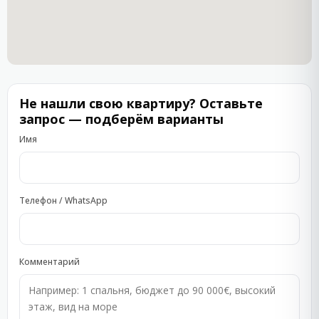
архитектуре и комфортной атмосфере, комплекс
«Вилла Аква» / Villa Aqua является отличным выбором
для отдыха, постоянного проживания и инвестиций
в
недвижимость на побережье Болгарии
.
Не нашли свою квартиру? Оставьте
запрос — подберём варианты
Имя
Телефон / WhatsApp
Комментарий