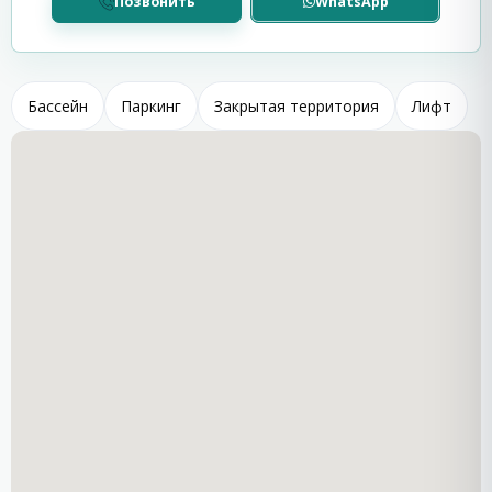
Позвонить
WhatsApp
Комплекс Villa Aqua расположен в районе с развитой
инфраструктурой. В пешей доступности находятся
магазины, кафе, рестораны, остановки
общественного транспорта и пляжи Святого Власа.
Бассейн
Паркинг
Закрытая территория
Лифт
Святой Влас — один из самых популярных курортов
болгарского побережья, известный сочетанием
морского и горного климата. Чистый воздух, зелёные
холмы и близость моря создают благоприятные
условия для отдыха и проживания в течение всего
года.
Курорт предлагает разнообразную инфраструктуру:
рестораны, прогулочные зоны, магазины, пляжи и
удобное транспортное сообщение с Солнечным
Берегом, Несебром и другими курортами региона.
Благодаря удачному расположению, современной