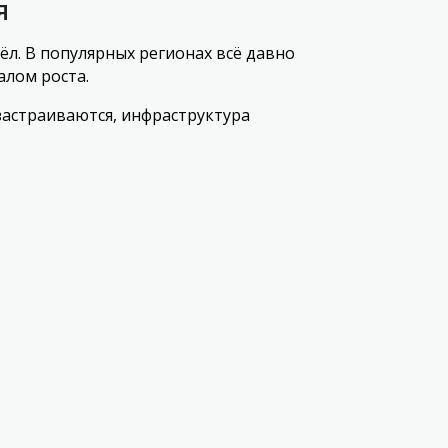
я
л. В популярных регионах всё давно
алом роста.
 застраиваются, инфраструктура