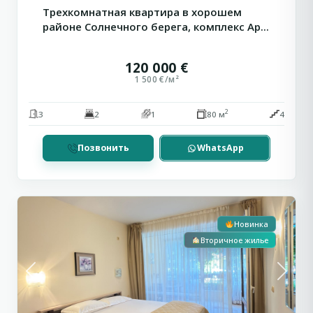
Трехкомнатная квартира в хорошем
районе Солнечного берега, комплекс Ap...
120 000 €
1 500 €/м²
2
3
2
1
80 м
4
Позвонить
WhatsApp
Святой
5
Влас
Новинка
Вторичное жилье
Previous
Next