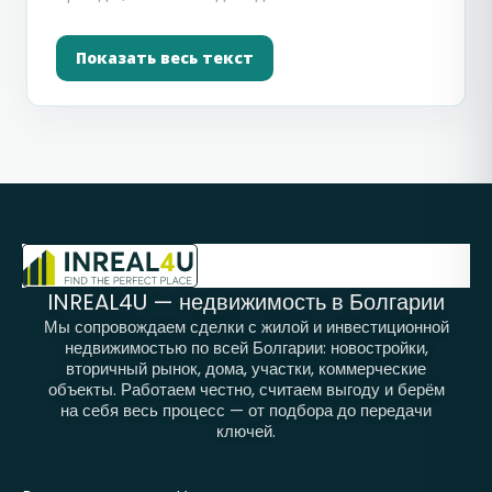
жизни, а кто-то просто хочет вложить
деньги в недвижимость за границей и не
Показать весь текст
переплатить на старте.
В этом каталоге собраны объекты для
разных целей: квартиры, студии,
апартаменты, дома, варианты у моря,
недвижимость на вторичном рынке и
предложения в жилых комплексах. Здесь
можно рассмотреть жилье в популярных
районах Болгарии, сравнить объекты по
INREAL4U — недвижимость в Болгарии
расположению, цене, площади и понять,
Мы сопровождаем сделки с жилой и инвестиционной
недвижимостью по всей Болгарии: новостройки,
какой вариант действительно подходит
вторичный рынок, дома, участки, коммерческие
под вашу задачу.
объекты. Работаем честно, считаем выгоду и берём
на себя весь процесс — от подбора до передачи
Болгария остается одним из самых
ключей.
востребованных направлений для покупки
жилья у русскоязычных покупателей.