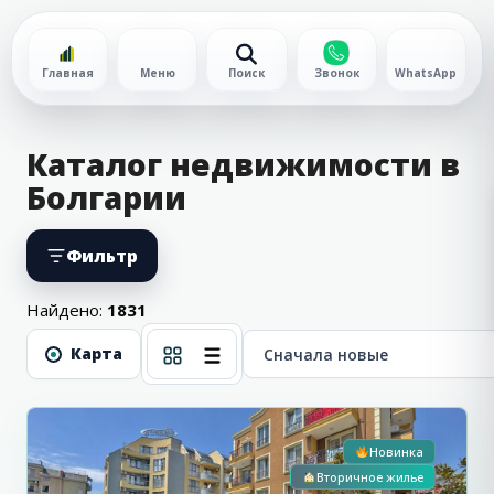
Главная
Меню
Поиск
Звонок
WhatsApp
Каталог недвижимости в
Болгарии
Фильтр
Найдено:
1831
Сн
Карта
Солнечный
3
Берег
Новинка
Вторичное жилье