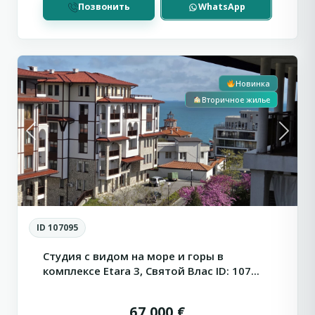
Позвонить
WhatsApp
Святой
С видом на море
2
Влас
Новинка
Вторичное жилье
Previous
Next
ID 107095
Студия с видом на море и горы в
комплексе Etara 3, Святой Влас ID: 107...
67 000 €