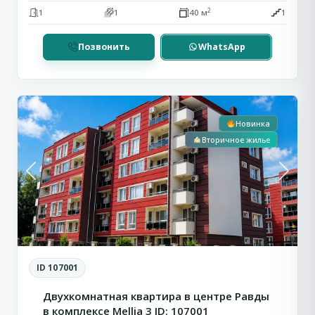
2
1
1
40 м
1
Позвонить
WhatsApp
Сн
1
Равда
Новинка
Вторичное жилье
Previous
Next
ID 107001
Двухкомнатная квартира в центре Равды
в комплексе Mellia 3 ID: 107001