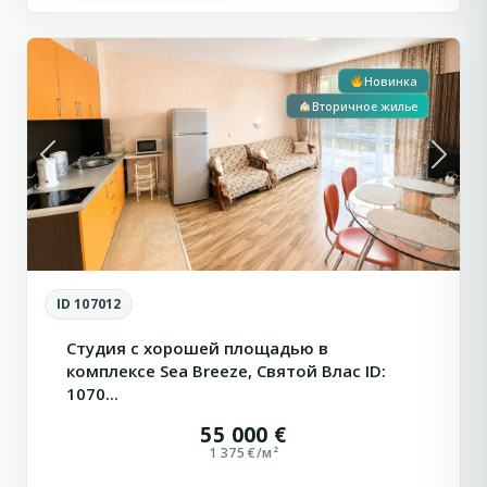
9
Влас
Новинка
Вторичное жилье
Previous
Next
ID 107012
Студия с хорошей площадью в
комплексе Sea Breeze, Святой Влас ID:
1070...
55 000 €
1 375 €/м²