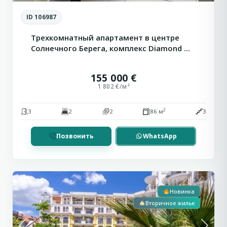
ID 106987
Трехкомнатный апартамент в центре
Солнечного Берега, комплекс Diamond ...
155 000 €
1 802 €/м²
2
3
2
2
86 м
3
Позвонить
WhatsApp
Солнечный
7
Берег
Новинка
Вторичное жилье