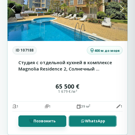
Previous
Next
ID 107188
400 м до моря
Студия с отдельной кухней в комплексе
Magnolia Residence 2, Солнечный ...
65 500 €
1 679 €/м²
2
1
1
39 м
1
Сн
Позвонить
WhatsApp
Святой