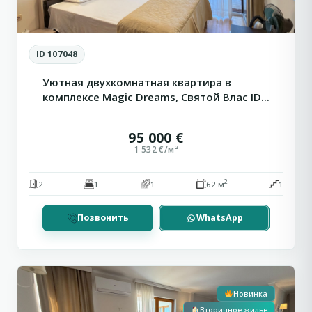
ID 107048
Уютная двухкомнатная квартира в
комплексе Magic Dreams, Святой Влас ID...
95 000 €
1 532 €/м²
2
2
1
1
62 м
1
Позвонить
WhatsApp
Солнечный
0
Берег
Новинка
Вторичное жилье