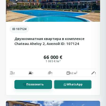
ID 107124
Двухкомнатная квартира в комплексе
Chateau Aheloy 2, Ахелой ID: 107124
66 000 €
1 065 €/м²
2
2
1
1
62 м
1
Сн
Позвонить
WhatsApp
Святой
1
Влас