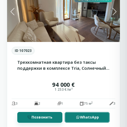
Previous
Next
ID 107023
Трехкомнатная квартира без таксы
поддержки в комплексе Tria, Солнечный...
94 000 €
1 253 €/м²
2
3
2
1
75 м
3
Сн
Позвонить
WhatsApp
Святой