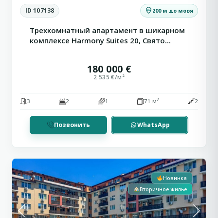
ID 107138
200 м до моря
Трехкомнатный апартамент в шикарном
комплексе Harmony Suites 20, Свято...
180 000 €
2 535 €/м²
2
3
2
1
71 м
2
Позвонить
WhatsApp
3
Ахелой
Новинка
Вторичное жилье
Previous
Next