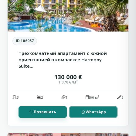
Previous
Next
ID 106957
Трехкомнатный апартамент с южной
ориентацией в комплексе Harmony
Suite...
130 000 €
1 970 €/м²
2
3
2
1
66 м
5
Позвонить
WhatsApp
Солнечный
8
Берег