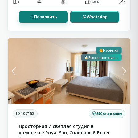
2
4
3
2
160 м
7
Позвонить
WhatsApp
Солнечный
2
Берег
Новинка
Вторичное жилье
Previous
Next
ID 107152
550 м до моря
Просторная и светлая студия в
комплексе Royal Sun, Солнечный Берег