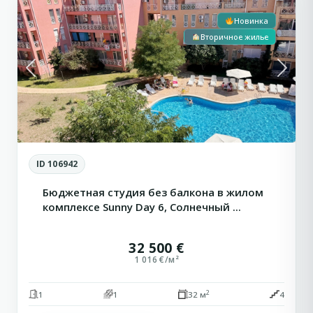
Новинка
Вторичное жилье
Previous
Next
ID 106942
Бюджетная студия без балкона в жилом
комплексе Sunny Day 6, Солнечный ...
32 500 €
1 016 €/м²
2
1
1
32 м
4