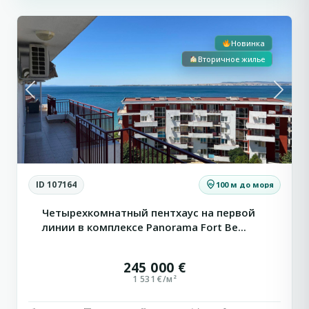
1
Влас
Новинка
Вторичное жилье
Previous
Next
ID 107164
100 м до моря
Четырехкомнатный пентхаус на первой
линии в комплексе Panorama Fort Be...
245 000 €
1 531 €/м²