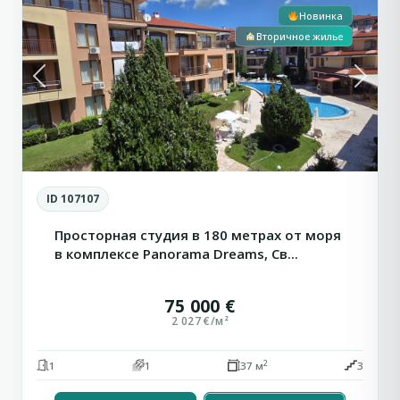
Новинка
Вторичное жилье
Previous
Next
ID 107107
Просторная студия в 180 метрах от моря
в комплексе Panorama Dreams, Св...
75 000 €
2 027 €/м²
2
1
1
37 м
3