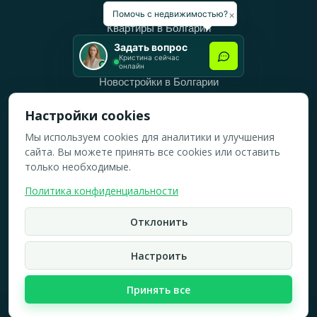
Категории
×
Помочь с недвижимостью?
Квартиры в Болгарии
Задать вопрос
Дома в Болгарии
Кристина сейчас
онлайн
Новостройки в Болгарии
Вторичное жильё в Болгарии
Настройки cookies
Мы используем cookies для аналитики и улучшения
Рабочее время
сайта. Вы можете принять все cookies или оставить
ПН-ПТ: 10:00 — 18:00
только необходимые.
СБ: 10:00 — 14:00
Политика конфиденциальности
ВС: Выходной
Отклонить
2019-2026 © Все права защищены.
Политика конфидициальности
Настроить
Карта сайта
Принять все