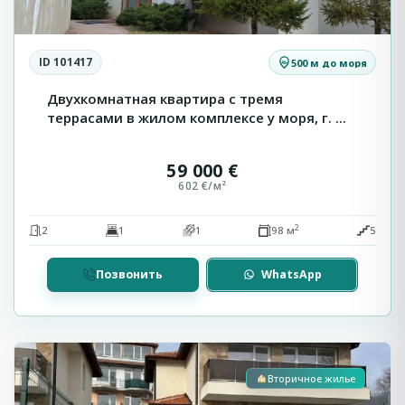
ID 101417
500 м до моря
Двухкомнатная квартира с тремя
террасами в жилом комплексе у моря, г. ...
59 000 €
602 €/м²
2
2
1
1
98 м
5
Позвонить
WhatsApp
Бяла
Вторичное жилье