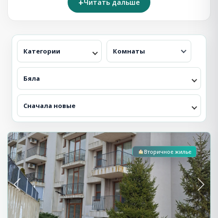
доступными, что делает этот город отличным
Читать дальше
вариантом для вложений. Компания Inreal4u
предлагает экспертную помощь при выборе объектов
недвижимости в Бяла с учетом индивидуальных
запросов клиентов.
Категории
Комнаты
Бяла
Сначала новые
С видом на море
Бяла
Вторичное жилье
Previous
Next