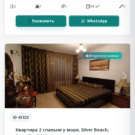
2
2
1
1
98 м
5
Позвонить
WhatsApp
Бяла
Вторичное жилье
Previous
Next
ID 43323
Квартира 2 спальни у моря, Silver Beach,