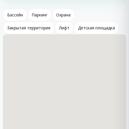
Исторические храмы и монастыри
—
культурные и духовные достопримечательности
Бассейн
Паркинг
Охрана
региона.
Закрытая территория
Лифт
Детская площадка
Особенности комплекса Alex
Beach
Главным преимуществом жилого комплекса является
приватный пляж
, который огорожен естественным
образом и доступен исключительно для жителей
комплекса. К пляжу ведут романтические ступени,
что создает атмосферу уединения и безопасности.
Это редкое предложение на болгарском побережье,
которое ценят как постоянные жильцы, так и
инвесторы.
Варианты жилья и