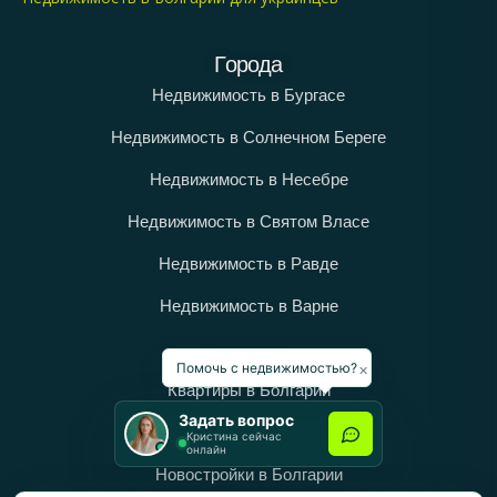
Города
Недвижимость в Бургасе
Недвижимость в Солнечном Береге
Недвижимость в Несебре
Недвижимость в Святом Власе
Недвижимость в Равде
Недвижимость в Варне
Категории
×
Помочь с недвижимостью?
Квартиры в Болгарии
Задать вопрос
Дома в Болгарии
Кристина сейчас
онлайн
Новостройки в Болгарии