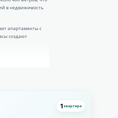
ций в недвижимость
ает апартаменты с
асы создают
1
квартира