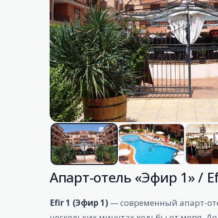
Апарт-отель «Эфир 1» / E
Efir 1 (Эфир 1)
— современный апарт-оте
нескольких минутах ходьбы от моря. До