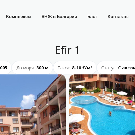
Комплексы
ВНЖ в Болгарии
Блог
Контакты
Efir 1
005
До моря:
300 м
Такса:
8-10 €/м²
Статус:
С акто