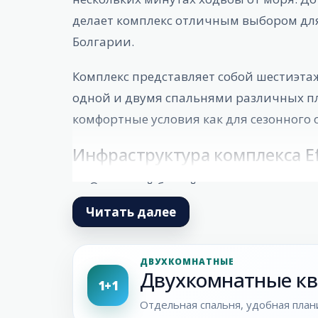
делает комплекс отличным выбором дл
Болгарии.
Комплекс представляет собой шестиэта
одной и двумя спальнями различных п
комфортные условия как для сезонного 
Инфраструктура комплекса Ef
Открытый бассейн
Детская секция бассейна
Читать далее
Зона отдыха и загара
Детская игровая зона
ДВУХКОМНАТНЫЕ
Двухкомнатные ква
1+1
Рецепция
Отдельная спальня, удобная плани
Солнечный
Лобби-зона