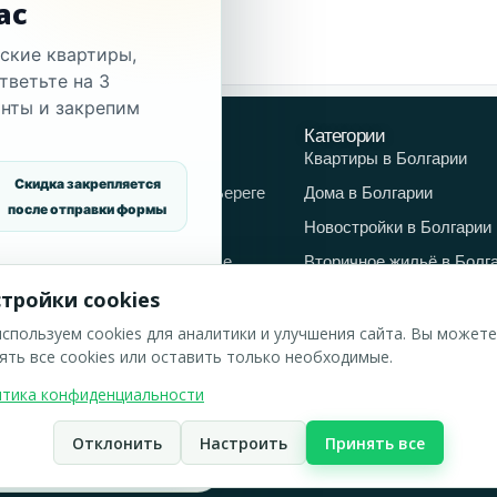
ас
рские квартиры,
тветьте на 3
нты и закрепим
орода
Категории
едвижимость в Бургасе
Квартиры в Болгарии
Скидка закрепляется
едвижимость в Солнечном Береге
Дома в Болгарии
после отправки формы
едвижимость в Несебре
Новостройки в Болгарии
едвижимость в Святом Власе
Вторичное жильё в Болг
едвижимость в Равде
тройки cookies
ля аренды
едвижимость в Варне
спользуем cookies для аналитики и улучшения сайта. Вы можете
ять все cookies или оставить только необходимые.
зкая такса
тика конфиденциальности
Отклонить
Настроить
Принять все
Политика конфидициальности