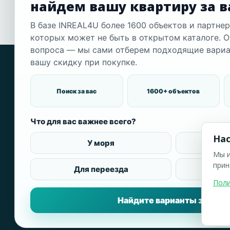
найдем вашу квартиру за в
Отправить запрос
В базе INREAL4U более 1600 объектов и партне
которых может не быть в открытом каталоге. О
вопроса — мы сами отберем подходящие вариа
Г
вашу скидку при покупке.
Н
INREAL4U — недвижимость в Болгарии
Н
Поиск за вас
1600+ объектов
Мы сопровождаем сделки с жилой и
инвестиционной недвижимостью по всей
Н
Болгарии: новостройки, вторичный рынок, дома,
участки, коммерческие объекты. Работаем
Н
Что для вас важнее всего?
честно, считаем выгоду и берём на себя весь
процесс — от подбора до передачи ключей.
Н
Нас
У моря
Д
Н
Мы и
Версия проекта для Украины —
прин
Для переезда
Ни
Поли
Недвижимость в Болгарии для украинцев
Найдите варианты за меня
2019-2026 © Все права защищены.