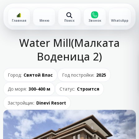
Главная
Меню
Поиск
Звонок
WhatsApp
Water Mill(Малката
Воденица 2)
Город:
Святой Влас
Год постройки:
2025
До моря:
300-400 м
Статус:
Строится
Застройщик:
Dinevi Resort