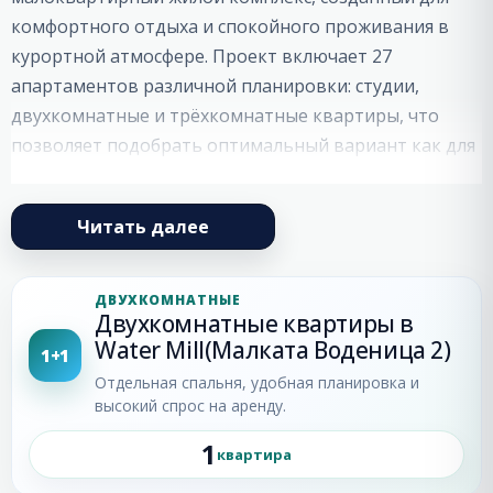
комфортного отдыха и спокойного проживания в
курортной атмосфере. Проект включает 27
апартаментов различной планировки: студии,
двухкомнатные и трёхкомнатные квартиры, что
позволяет подобрать оптимальный вариант как для
сезонного отдыха, так и для постоянного
проживания у моря.
Читать далее
Архитектура комплекса выполнена в элегантной
стилистике, вдохновлённой эпохой Возрождения. В
ДВУХКОМНАТНЫЕ
облике здания гармонично сочетаются
Двухкомнатные квартиры в
традиционные материалы, декоративные элементы,
Water Mill(Малката Воденица 2)
1+1
фигурные эркеры и выразительные линии кровли,
Отдельная спальня, удобная планировка и
создающие атмосферу камерного европейского
высокий спрос на аренду.
дома с характером и индивидуальностью.
1
квартира
Святой
Комплекс
Water Mill 2
расположен в