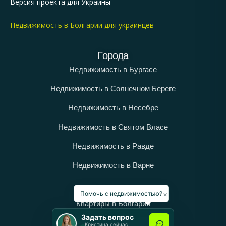
Версия проекта для Украины —
Недвижимость в Болгарии для украинцев
Города
Недвижимость в Бургасе
Недвижимость в Солнечном Береге
Недвижимость в Несебре
Недвижимость в Святом Власе
Недвижимость в Равде
Недвижимость в Варне
Категории
×
Помочь с недвижимостью?
Квартиры в Болгарии
Задать вопрос
Дома в Болгарии
Кристина сейчас