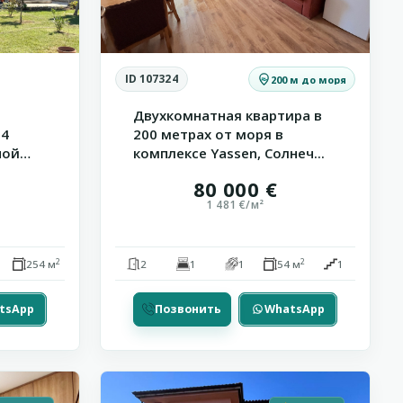
ID 107324
200 м до моря
Двухкомнатная квартира в
 4
200 метрах от моря в
ной
комплексе Yassen, Солнеч...
80 000 €
1 481 €/м²
2
2
254 м
2
1
1
54 м
1
tsApp
Позвонить
WhatsApp
21
Равда