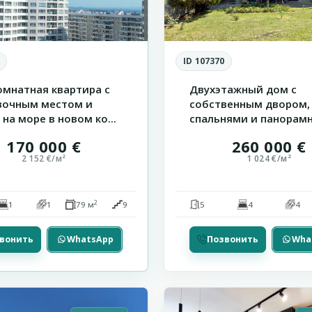
ID 107370
омнатная квартира с
Двухэтажный дом с
вочным местом и
собственным двором,
на море в новом ко...
спальнями и панорам
террасо...
170 000 €
260 000 €
2 152 €/м²
1 024 €/м²
2
1
1
79 м
9
5
4
4
вонить
WhatsApp
Позвонить
Wha
Святой
а
21
Влас