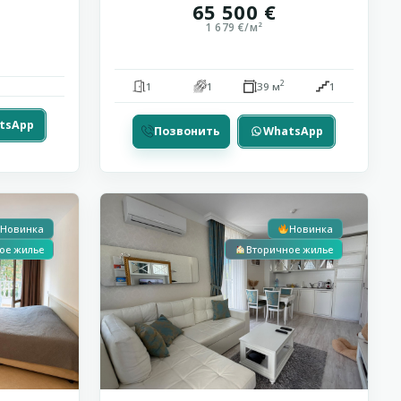
65 500 €
1 679 €/м²
2
1
1
39 м
1
tsApp
Позвонить
WhatsApp
Святой
13
Влас
Новинка
Новинка
ое жилье
Вторичное жилье