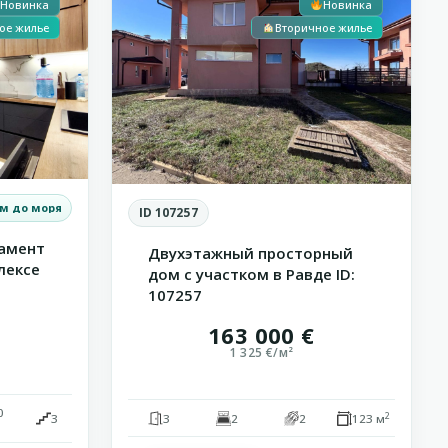
Новинка
Новинка
ое жилье
Вторичное жилье
 м до моря
ID 107257
амент
Двухэтажный просторный
лексе
дом с участком в Равде ID:
107257
163 000 €
1 325 €/м²
0
2
3
3
2
2
123 м