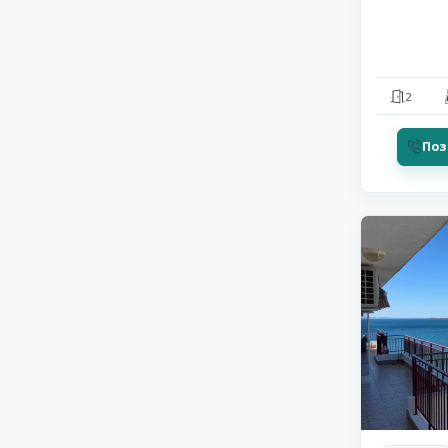
2
Поз
Святой
11
Влас