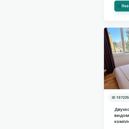
Поз
Солнечн
20
Берег
ID 107235
Двухк
видом 
компле