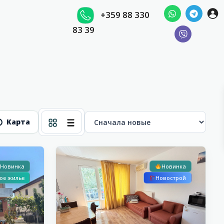
+359 88 330
83 39
Карта
Солнечный
Рассрочка
15
Берег
Новинка
Новинка
ое жилье
Новострой