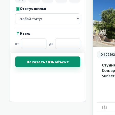
Статус жилья
Этаж
от
до
ID 107292
Показать 1836 объект
Студи
Кошар
Sunset 
1