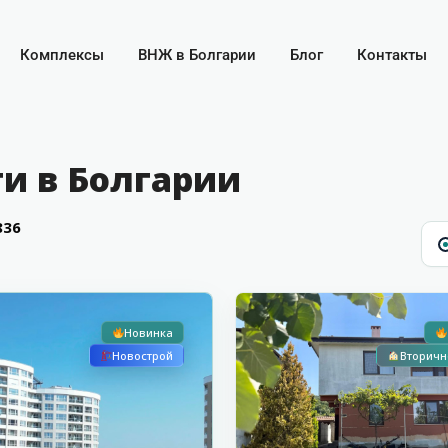
Комплексы
ВНЖ в Болгарии
Блог
Контакты
и в Болгарии
836
С видом на море
21
Кошарица
Новинка
Новострой
Вторичн