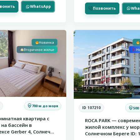
вонить
WhatsApp
Позвонить
Wha
ый
Солнечный
Р
11
Берег
Новинка
Вторичное жилье
Н
700 м до моря
ID 107210
500
омнатная квартира с
ROCA PARK — совреме
на бассейн в
жилой комплекс у мор
ксе Gerber 4, Солнеч...
Солнечном Береге ID: 1.