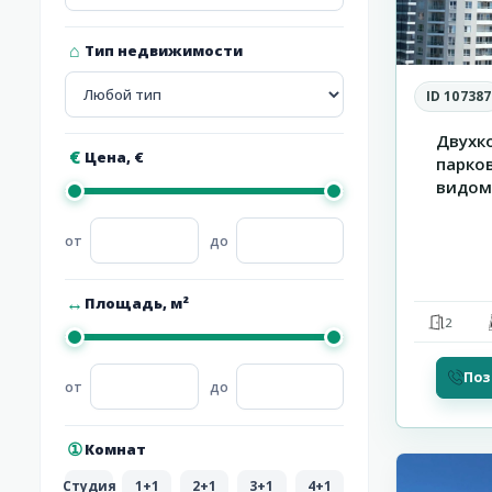
Тип недвижимости
ID 107387
Двухк
Цена, €
парко
видом 
Площадь, м²
2
Поз
от
до
15
Кошариц
Комнат
Студия
1+1
2+1
3+1
4+1