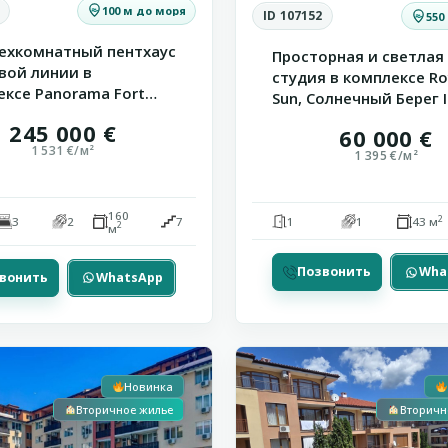
100 м до моря
ID 107152
550
ехкомнатный пентхаус
Просторная и светлая
вой линии в
студия в комплексе Ro
ексе Panorama Fort
Sun, Солнечный Берег ID
245 000 €
60 000 €
1 531 €/м²
1 395 €/м²
160
2
3
2
7
1
1
43 м
2
м
Позвонить
Wha
вонить
WhatsApp
Святой
11
Влас
Новинка
Вторичное жилье
Вторичн