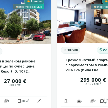
Новинка
Вторичное жилье
Вторичн
ID 107280
250
Трехкомнатный апарт
я в зеленом районе
с паркоместом в комп
ицы по супер цене,
Villa Eva (Вила Ева...
Resort ID: 1072...
295 000 €
27 000 €
2 107 €/м²
900 €/м²
14
2
1
30 м
3
3
2
2
2
м