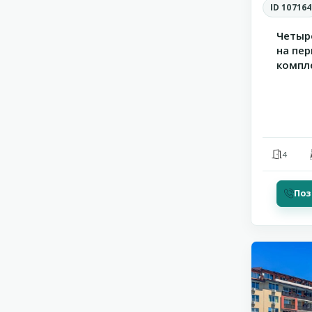
ID 107164
Четыр
на пер
компл
Be...
4
Поз
13
Ахелой