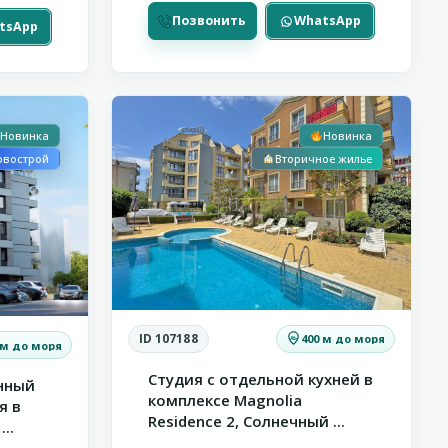
Позвонить
WhatsApp
Сни
tsApp
Солнечный
ассрочка
13
Берег
Новинка
Новинка
овострой
Вторичное жилье
ID 107188
400 м до моря
 м до моря
Студия с отдельной кухней в
нный
комплексе Magnolia
я в
Residence 2, Солнечный ...
..