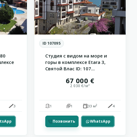
ID 107095
180
Студия с видом на море и
плексе
горы в комплексе Etara 3,
Святой Влас ID: 107...
67 000 €
2 030 €/м²
2
3
1
1
33 м
4
tsApp
Позвонить
WhatsApp