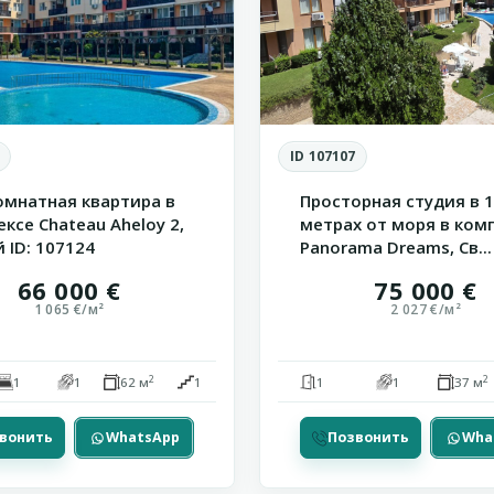
ID 107107
омнатная квартира в
Просторная студия в 
ксе Chateau Aheloy 2,
метрах от моря в ком
 ID: 107124
Panorama Dreams, Св...
66 000 €
75 000 €
1 065 €/м²
2 027 €/м²
2
2
1
1
62 м
1
1
1
37 м
вонить
WhatsApp
Позвонить
Wha