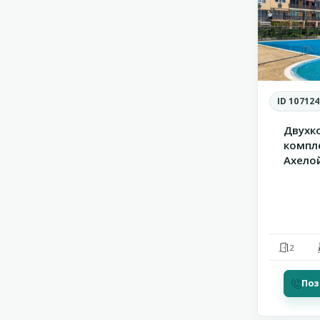
ID 107124
Двухк
компле
Ахелой
2
Поз