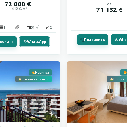
72 000 €
от
71 132 €
1 412 €/м²
2
1
1
51 м
2
Позвонить
Wha
Снижена цена
вонить
WhatsApp
Солнечный
12
Берег
Новинка
Вторичное жилье
Вторичн