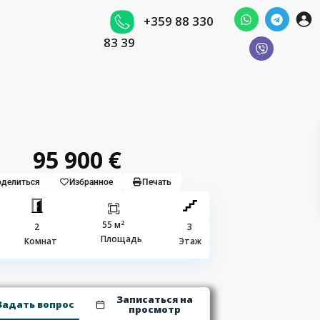
+359 88 330
83 39
95 900 €
делиться
Избранное
Печать
2
55 м
2
3
Площадь
Комнат
Этаж
Записаться на
Задать вопрос
просмотр