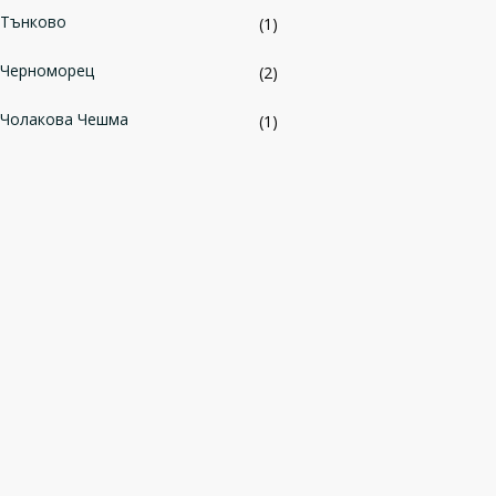
Тънково
(1)
Черноморец
(2)
Чолакова Чешма
(1)