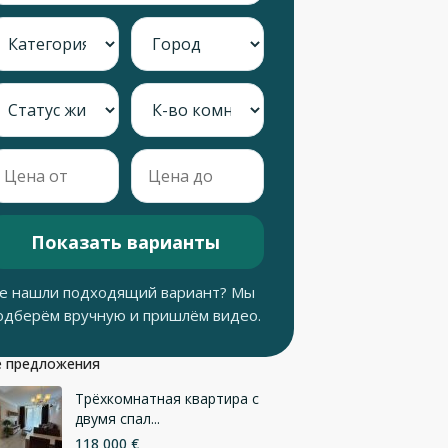
Показать варианты
е нашли подходящий вариант? Мы
одберём вручную и пришлём видео.
 предложения
Трёхкомнатная квартира с
двумя спал...
118 000 €