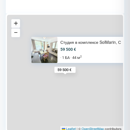
Студия в комплексе SolMarin, С
59 500 €
2
1 БА
44 м
·
·
59 500 €
Leaflet
|
©
OpenStreetMap
contributors