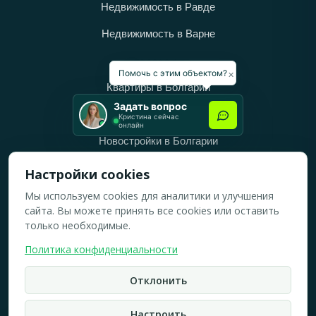
Недвижимость в Равде
Недвижимость в Варне
Категории
×
Помочь с этим объектом?
Квартиры в Болгарии
Задать вопрос
Дома в Болгарии
Кристина сейчас
онлайн
Новостройки в Болгарии
Вторичное жильё в Болгарии
Настройки cookies
Мы используем cookies для аналитики и улучшения
Рабочее время
сайта. Вы можете принять все cookies или оставить
ПН-ПТ: 10:00 — 18:00
только необходимые.
СБ: 10:00 — 14:00
Политика конфиденциальности
ВС: Выходной
Отклонить
2019-2026 © Все права защищены.
Политика конфидициальности
Настроить