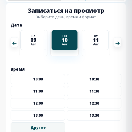
Записаться на просмотр
Выберите день, время и формат.
Дата
Вт
Вс
Пн
Вт
Ср
18
09
10
11
12
Авг
Авг
Авг
Авг
Авг
Время
10:00
10:30
11:00
11:30
12:00
12:30
13:00
13:30
Другое