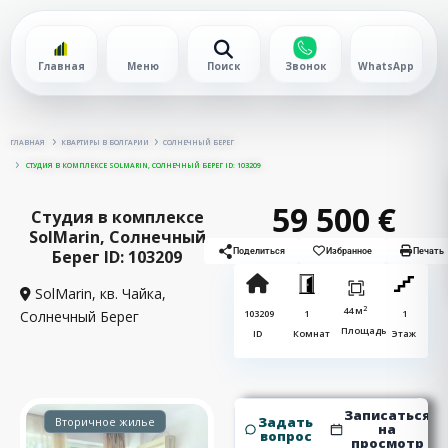
Главная
Меню
Поиск
Звонок
WhatsApp
ГЛАВНАЯ
КВАРТИРЫ В БОЛГАРИИ
СОЛНЕЧНЫЙ БЕРЕГ
СТУДИЯ В КОМПЛЕКСЕ SOLMARIN, СОЛНЕЧНЫЙ БЕРЕГ ID: 103209
59 500 €
Студия в комплексе
SolMarin, Солнечный
Берег ID: 103209
Поделиться
Избранное
Печать
SolMarin, кв. Чайка,
2
44 м
Солнечный Берег
103209
1
1
Площадь
ID
Комнат
Этаж
Записаться
Задать
Вторичное жилье
на
вопрос
просмотр