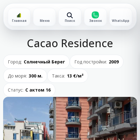
Главная
Меню
Поиск
Звонок
WhatsApp
Cacao Residence
Город:
Солнечный Берег
Год постройки:
2009
До моря:
300 м.
Такса:
13 €/м²
Статус:
С актом 16