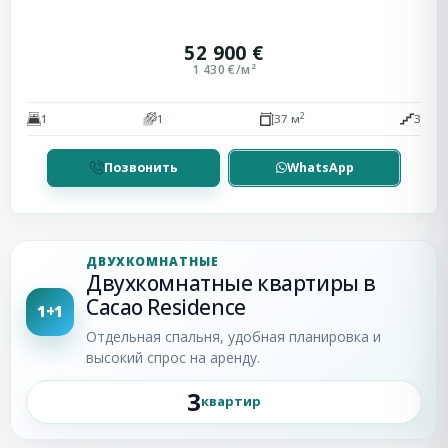
52 900 €
1 430 €/м²
2
1
1
37 м
3
Позвонить
WhatsApp
ДВУХКОМНАТНЫЕ
Двухкомнатные квартиры в
Cacao Residence
1+1
Отдельная спальня, удобная планировка и
высокий спрос на аренду.
3
квартир
Солнечный
Берег