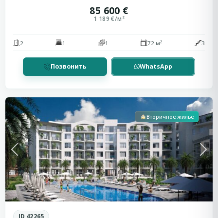
85 600 €
1 189 €/м²
2
2
1
1
72 м
3
Позвонить
WhatsApp
Солнечный
Берег
Вторичное жилье
Previous
Next
ID 42265