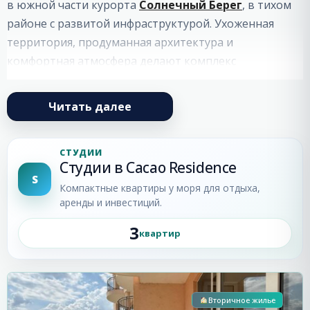
в южной части курорта
Солнечный Берег
, в тихом
районе с развитой инфраструктурой. Ухоженная
территория, продуманная архитектура и
комфортная атмосфера делают комплекс
привлекательным как для отдыха у моря, так и для
постоянного проживания.
Читать далее
Какао Резиденс (Cacao Residence)
состоит из
одного здания и включает
44 апартамента с 1–2
СТУДИИ
Студии в Cacao Residence
спальнями
и
5 студий
. Разнообразие планировок, а
S
также виды на море из многих квартир
Компактные квартиры у моря для отдыха,
аренды и инвестиций.
обеспечивают комфорт и удобство для
собственников и гостей комплекса.
3
квартир
Солнечный
Инфраструктура комплекса Cacao
Берег
Residence
Вторичное жилье
бассейн для взрослых с детской секцией