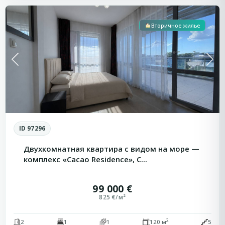
Вторичное жилье
Previous
Next
ID 97296
Двухкомнатная квартира с видом на море —
комплекс «Cacao Residence», С...
99 000 €
825 €/м²
2
2
1
1
120 м
5