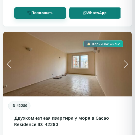
Позвонить
WhatsApp
Солнечный
Берег
Вторичное жилье
Previous
Next
ID 42280
Двухкомнатная квартира у моря в Cacao
Residence ID: 42280