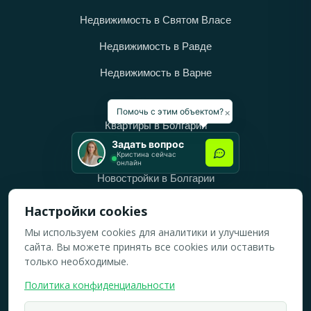
Недвижимость в Святом Власе
Недвижимость в Равде
Недвижимость в Варне
Категории
×
Помочь с этим объектом?
Квартиры в Болгарии
Задать вопрос
Дома в Болгарии
Кристина сейчас
онлайн
Новостройки в Болгарии
Вторичное жильё в Болгарии
Настройки cookies
Мы используем cookies для аналитики и улучшения
Рабочее время
сайта. Вы можете принять все cookies или оставить
ПН-ПТ: 10:00 — 18:00
только необходимые.
СБ: 10:00 — 14:00
Политика конфиденциальности
ВС: Выходной