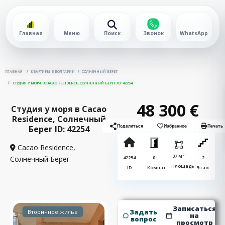
Главная
Меню
Поиск
Звонок
WhatsApp
ГЛАВНАЯ
КВАРТИРЫ В БОЛГАРИИ
СОЛНЕЧНЫЙ БЕРЕГ
СТУДИЯ У МОРЯ В CACAO RESIDENCE, СОЛНЕЧНЫЙ БЕРЕГ ID: 42254
48 300 €
Студия у моря в Cacao
Residence, Солнечный
Берег ID: 42254
Поделиться
Избранное
Печать
Cacao Residence,
2
37 м
Солнечный Берег
42254
0
2
Площадь
ID
Комнат
Этаж
Записаться
Задать
Вторичное жилье
на
вопрос
просмотр