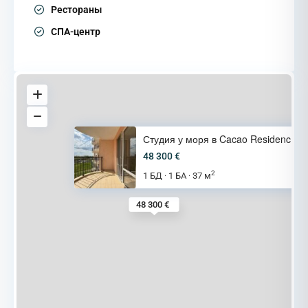
Рестораны
СПА-центр
Студия у моря в Cacao Residenc
48 300 €
2
1 БД
1 БА
37 м
·
·
48 300 €