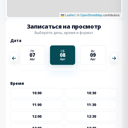
Leaflet
|
©
OpenStreetMap
contributors
Записаться на просмотр
Выберите день, время и формат.
Дата
Вс
Пт
Сб
Вс
Пн
16
07
08
09
10
Авг
Авг
Авг
Авг
Авг
Время
10:00
10:30
11:00
11:30
12:00
12:30