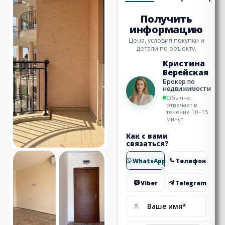
Получить
информацию
Цена, условия покупки и
детали по объекту.
Кристина
Верейская
Брокер по
недвижимости
Обычно
отвечает в
течение 10–15
минут
Как с вами
связаться?
WhatsApp
Телефон
Viber
Telegram