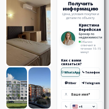
Получить
информацию
Цена, условия покупки и
детали по объекту.
Кристина
Верейская
Брокер по
недвижимости
Обычно
отвечает в
течение 10–15
минут
Как с вами
связаться?
WhatsApp
Телефон
Viber
Telegram