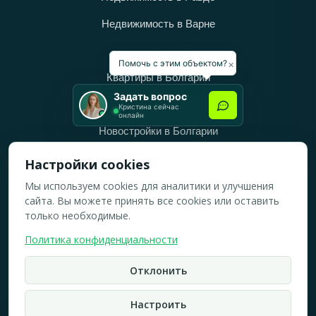
Недвижимость в Варне
Категории
×
Помочь с этим объектом?
Квартиры в Болгарии
Задать вопрос
Дома в Болгарии
Кристина сейчас
онлайн
Новостройки в Болгарии
Вторичное жильё в Болгарии
Настройки cookies
Мы используем cookies для аналитики и улучшения
Рабочее время
сайта. Вы можете принять все cookies или оставить
ПН-ПТ: 10:00 — 18:00
только необходимые.
СБ: 10:00 — 14:00
Политика конфиденциальности
ВС: Выходной
Отклонить
2019-2026 © Все права защищены.
Политика конфидициальности
Настроить