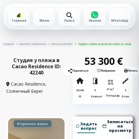
Главная
Меню
Поиск
Звонок
WhatsApp
ГЛАВНАЯ
КВАРТИРЫ В БОЛГАРИИ
СОЛНЕЧНЫЙ БЕРЕГ
СТУДИЯ У ПЛЯЖА В CACAO RESIDENCE ID: 42240
53 300 €
Студия у пляжа в
Cacao Residence ID:
42240
Поделиться
Избранное
Печать
Cacao Residence,
2
37 м
Солнечный Берег
42240
0
5
Площадь
ID
Комнат
Этаж
Записаться
Задать
Вторичное жилье
на
вопрос
просмотр