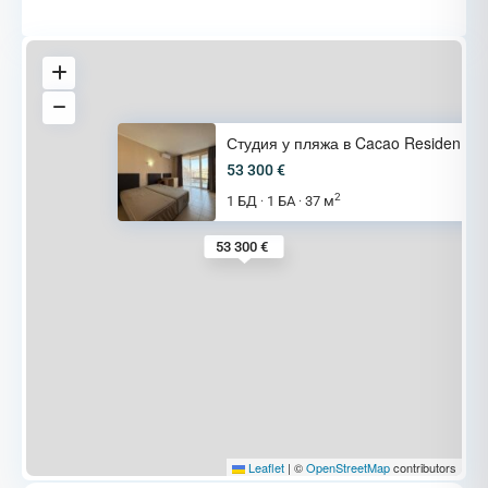
Студия у пляжа в Cacao Residen
53 300 €
2
1 БД
1 БА
37 м
·
·
53 300 €
Leaflet
|
©
OpenStreetMap
contributors