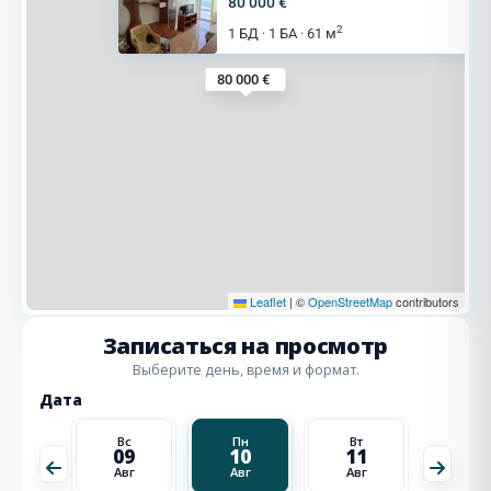
80 000 €
2
1 БД
1 БА
61 м
·
·
80 000 €
Leaflet
|
©
OpenStreetMap
contributors
Записаться на просмотр
Выберите день, время и формат.
Дата
Вт
Вс
Пн
Вт
Ср
18
09
10
11
12
Авг
Авг
Авг
Авг
Авг