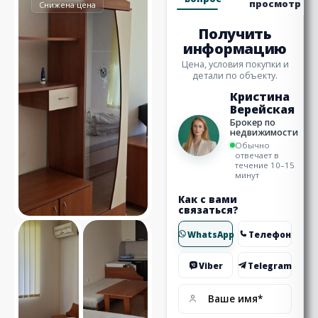
просмотр
Снижена цена
Получить
информацию
Цена, условия покупки и
детали по объекту.
Кристина
Верейская
Брокер по
недвижимости
Обычно
отвечает в
течение 10–15
минут
Как с вами
связаться?
WhatsApp
Телефон
Viber
Telegram