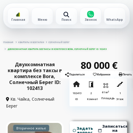
Главная
Меню
Поиск
Звонок
WhatsApp
ГЛАВНАЯ
КВАРТИРЫ В БОЛГАРИИ
СОЛНЕЧНЫЙ БЕРЕГ
ДВУХКОМНАТНАЯ КВАРТИРА БЕЗ ТАКСЫ В КОМПЛЕКСЕ BORA, СОЛНЕЧНЫЙ БЕРЕГ ID: 102413
80 000 €
Двухкомнатная
квартира без таксы в
комплексе Bora,
Поделиться
Избранное
Печать
Солнечный Берег ID:
102413
2
61 м
102413
2
1
Кв. Чайка,
Солнечный
Площадь
ID
Комнат
Этаж
Берег
Записаться
Задать
Вторичное жилье
на
вопрос