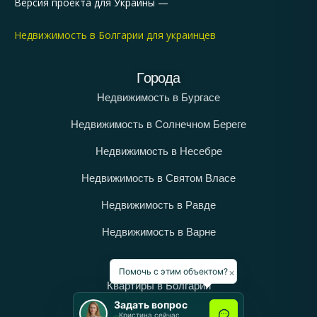
Версия проекта для Украины —
Недвижимость в Болгарии для украинцев
Города
Недвижимость в Бургасе
Недвижимость в Солнечном Береге
Недвижимость в Несебре
Недвижимость в Святом Власе
Недвижимость в Равде
Недвижимость в Варне
Категории
×
Помочь с этим объектом?
Квартиры в Болгарии
Задать вопрос
Дома в Болгарии
Кристина сейчас