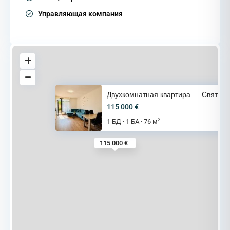
Управляющая компания
Двухкомнатная квартира — Свято
115 000 €
2
1 БД
1 БА
76 м
·
·
115 000 €