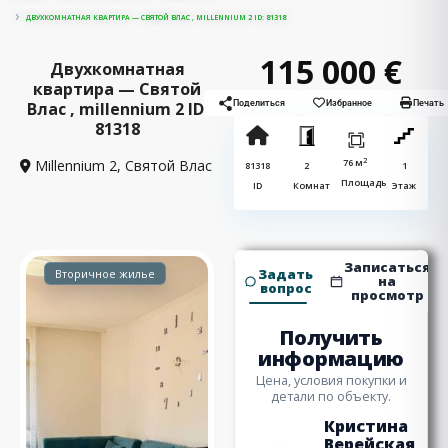
ДВУХКОМНАТНАЯ КВАРТИРА — СВЯТОЙ ВЛАС , MILLENNIUM 2 ID: 81318
115 000 €
Двухкомнатная
квартира — Святой
Влас , millennium 2 ID:
Поделиться
Избранное
Печать
81318
2
Millennium 2,
Святой Влас
76 м
81318
2
1
Площадь
ID
Комнат
Этаж
Записаться
Задать
Вторичное жилье
на
вопрос
просмотр
Получить
информацию
Цена, условия покупки и
детали по объекту.
Кристина
Верейская