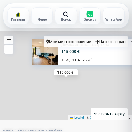
Главная
Меню
Поиск
Звонок
WhatsApp
Мое местоположение
На весь экран
Двухкомнатная квартира —
115 000 €
2
1 БД
1 БА
76 м
·
·
115 000 €
открыть карту
Leaflet
|
©
OpenStreetMap
contributors
ГЛАВНАЯ
КВАРТИРЫ В БОЛГАРИИ
СВЯТОЙ ВЛАС