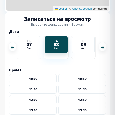
Leaflet
|
©
OpenStreetMap
contributors
Записаться на просмотр
Выберите день, время и формат.
Дата
Вс
Пт
Сб
Вс
Пн
16
07
08
09
10
Авг
Авг
Авг
Авг
Авг
Время
10:00
10:30
11:00
11:30
12:00
12:30
13:00
13:30