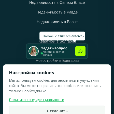
Недвижимость в Святом Власе
Недвижимость в Равде
Недвижимость в Варне
Категории
×
Помочь с этим объектом?
Квартиры в Болгарии
Задать вопрос
Дома в Болгарии
Кристина сейчас
онлайн
Новостройки в Болгарии
Вторичное жильё в Болгарии
Настройки cookies
Мы используем cookies для аналитики и улучшения
Рабочее время
сайта. Вы можете принять все cookies или оставить
ПН-ПТ: 10:00 — 18:00
только необходимые.
СБ: 10:00 — 14:00
Политика конфиденциальности
ВС: Выходной
Отклонить
2019-2026 © Все права защищены.