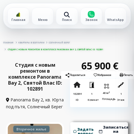
Главная
Меню
Поиск
Звонок
WhatsApp
ГЛАВНАЯ
КВАРТИРЫ В БОЛГАРИИ
СОЛНЕЧНЫЙ БЕРЕГ
СТУДИЯ С НОВЫМ РЕМОНТОМ В КОМПЛЕКСЕ PANORAMA BAY 2, СВЯТОЙ ВЛАС ID: 102891
65 900 €
Студия с новым
ремонтом в
комплексе Panorama
Поделиться
Избранное
Печать
Bay 2, Святой Влас ID:
102891
2
40 м
102891
1
1
Panorama Bay 2, кв. Юрта
Площадь
ID
Комнат
Этаж
под пътя,
Солнечный Берег
Записаться
Задать
Вторичное жилье
на
вопрос