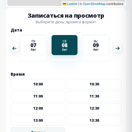
Leaflet
|
©
OpenStreetMap
contributors
Записаться на просмотр
Выберите день, время и формат.
Дата
Вс
Пт
Сб
Вс
Пн
16
07
08
09
10
Авг
Авг
Авг
Авг
Авг
Время
10:00
10:30
11:00
11:30
12:00
12:30
13:00
13:30