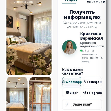
просмотр
Снижена цена
Получить
информацию
Цена, условия покупки и
детали по объекту.
Кристина
Верейская
Брокер по
недвижимости
Обычно
отвечает в
течение 10–15
минут
Как с вами
связаться?
WhatsApp
Телефон
Viber
Telegram