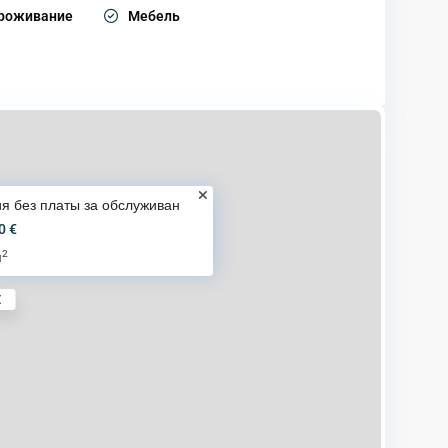
проживание
Мебель
я без платы за обслуживан
0 €
2
м
€