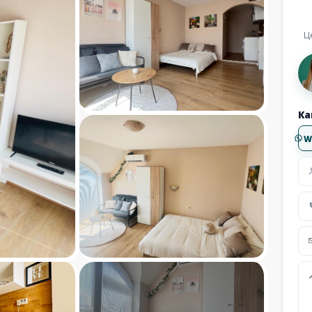
Ц
Ка
W