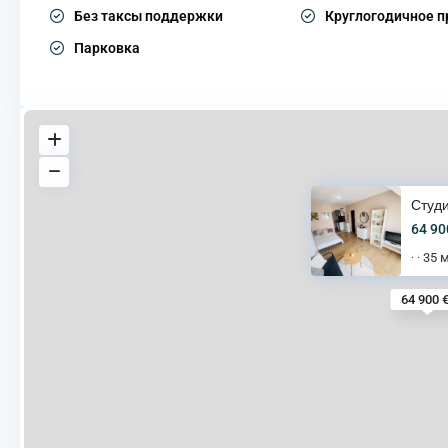
Без таксы поддержки
Круглогодичное 
Парковка
Студи
64 90
35 
·
·
64 900 