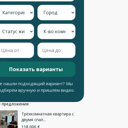
Показать варианты
е нашли подходящий вариант? Мы
одберём вручную и пришлём видео.
 предложения
Трёхкомнатная квартира с
двумя спал...
118 000 €