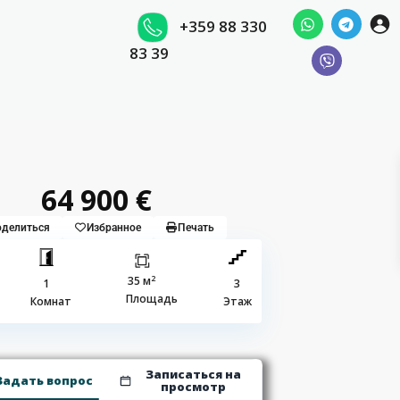
+359 88 330
83 39
64 900 €
делиться
Избранное
Печать
2
35 м
1
3
Площадь
Комнат
Этаж
Записаться на
Задать вопрос
просмотр