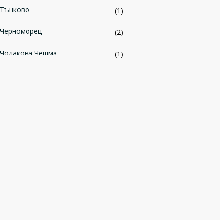
Тънково
(1)
Черноморец
(2)
Чолакова Чешма
(1)