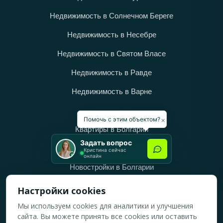
Недвижимость в Солнечном Береге
Недвижимость в Несебре
Недвижимость в Святом Власе
Недвижимость в Равде
Недвижимость в Варне
Категории
×
Помочь с этим объектом?
Квартиры в Болгарии
Задать вопрос
Дома в Болгарии
Кристина сейчас
онлайн
Новостройки в Болгарии
Вторичное жильё в Болгарии
Настройки cookies
Мы используем cookies для аналитики и улучшения
Рабочее время
сайта. Вы можете принять все cookies или оставить