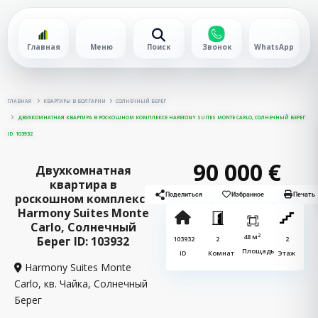
Главная
Меню
Поиск
Звонок
WhatsApp
ГЛАВНАЯ
КВАРТИРЫ В БОЛГАРИИ
СОЛНЕЧНЫЙ БЕРЕГ
ДВУХКОМНАТНАЯ КВАРТИРА В РОСКОШНОМ КОМПЛЕКСЕ HARMONY SUITES MONTE CARLO, СОЛНЕЧНЫЙ БЕРЕГ
ID: 103932
90 000 €
Двухкомнатная
квартира в
роскошном комплексе
Поделиться
Избранное
Печать
Harmony Suites Monte
Carlo, Солнечный
2
48 м
Берег ID: 103932
103932
2
2
Площадь
ID
Комнат
Этаж
Harmony Suites Monte
Carlo, кв. Чайка,
Солнечный
Берег