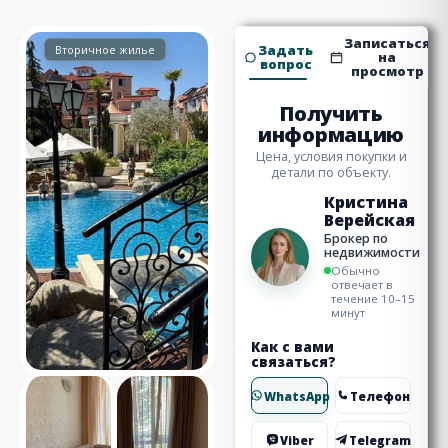
Записаться
Задать
Вторичное жилье
на
вопрос
просмотр
Получить
информацию
Цена, условия покупки и
детали по объекту.
Кристина
Верейская
Брокер по
недвижимости
Обычно
отвечает в
течение 10–15
минут
Как с вами
связаться?
WhatsApp
Телефон
Viber
Telegram