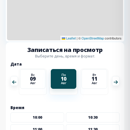
Leaflet
|
©
OpenStreetMap
contributors
Записаться на просмотр
Выберите день, время и формат.
Дата
Вт
Вс
Пн
Вт
Ср
18
09
10
11
12
Авг
Авг
Авг
Авг
Авг
Время
10:00
10:30
11:00
11:30