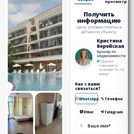
просмотр
Получить
информацию
Цена, условия покупки и
детали по объекту.
Кристина
Верейская
Брокер по
недвижимости
Обычно
отвечает в
течение 10–15
минут
Как с вами
связаться?
WhatsApp
Телефон
Viber
Telegram