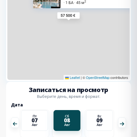
2
1 БА
45 м
·
·
57 500 €
Leaflet
|
©
OpenStreetMap
contributors
Записаться на просмотр
Выберите день, время и формат.
Дата
Вс
Пт
Сб
Вс
Пн
16
07
08
09
10
Авг
Авг
Авг
Авг
Авг