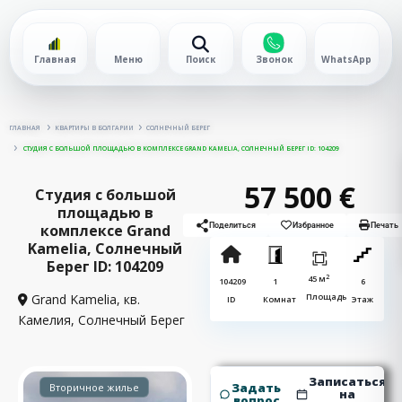
Главная
Меню
Поиск
Звонок
WhatsApp
ГЛАВНАЯ
КВАРТИРЫ В БОЛГАРИИ
СОЛНЕЧНЫЙ БЕРЕГ
СТУДИЯ С БОЛЬШОЙ ПЛОЩАДЬЮ В КОМПЛЕКСЕ GRAND KAMELIA, СОЛНЕЧНЫЙ БЕРЕГ ID: 104209
57 500 €
Студия с большой
площадью в
комплексе Grand
Поделиться
Избранное
Печать
Kamelia, Солнечный
Берег ID: 104209
2
45 м
104209
1
6
Grand Kamelia, кв.
Площадь
ID
Комнат
Этаж
Камелия,
Солнечный Берег
Записаться
Задать
Вторичное жилье
на
вопрос