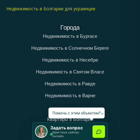
Недвижимость в Болгарии для украинцев
Города
Недвижимость в Бургасе
Недвижимость в Солнечном Береге
Недвижимость в Несебре
Недвижимость в Святом Власе
Недвижимость в Равде
Недвижимость в Варне
Категории
×
Помочь с этим объектом?
Квартиры в Болгарии
Задать вопрос
Дома в Болгарии
Кристина сейчас
онлайн