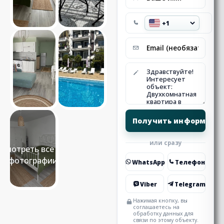
или сразу
Смотреть все 11
фотографии
WhatsApp
Телефон
Viber
Telegram
Нажимая кнопку, вы
соглашаетесь на
обработку данных для
связи по этому объекту.