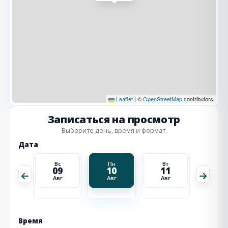
Leaflet
|
©
OpenStreetMap
contributors
Записаться на просмотр
Выберите день, время и формат.
Дата
Вт
Вс
Пн
Вт
Ср
18
09
10
11
12
Авг
Авг
Авг
Авг
Авг
Время