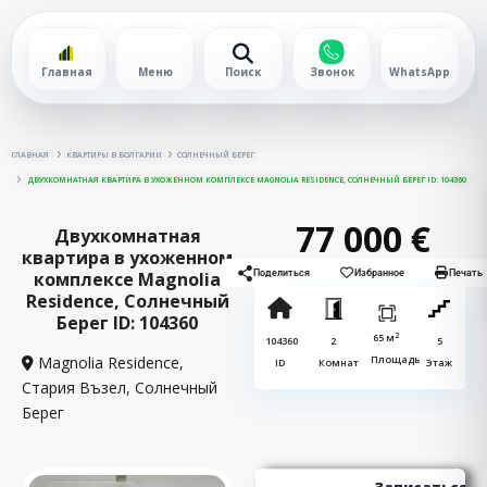
Главная
Меню
Поиск
Звонок
WhatsApp
ГЛАВНАЯ
КВАРТИРЫ В БОЛГАРИИ
СОЛНЕЧНЫЙ БЕРЕГ
ДВУХКОМНАТНАЯ КВАРТИРА В УХОЖЕННОМ КОМПЛЕКСЕ MAGNOLIA RESIDENCE, СОЛНЕЧНЫЙ БЕРЕГ ID: 104360
77 000 €
Двухкомнатная
квартира в ухоженном
комплексе Magnolia
Поделиться
Избранное
Печать
Residence, Солнечный
Берег ID: 104360
2
65 м
104360
2
5
Magnolia Residence,
Площадь
ID
Комнат
Этаж
Стария Възел,
Солнечный
Берег