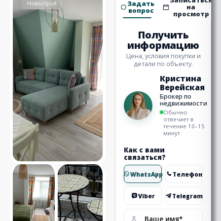
Записаться
Задать
Новострой
на
вопрос
просмотр
Получить
информацию
Цена, условия покупки и
детали по объекту.
Кристина
Верейская
Брокер по
недвижимости
Обычно
отвечает в
течение 10–15
минут
Как с вами
связаться?
WhatsApp
Телефон
Viber
Telegram