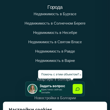
Города
Недвижимость в Бургасе
Недвижимость в Солнечном Береге
Недвижимость в Несебре
Недвижимость в Святом Власе
Недвижимость в Равде
Недвижимость в Варне
Категории
×
Помочь с этим объектом?
Квартиры в Болгарии
Задать вопрос
Дома в Болгарии
Кристина сейчас
онлайн
Новостройки в Болгарии
Вторичное жильё в Болгарии
Настройки cookies