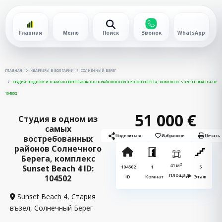
Главная
Меню
Поиск
Звонок
WhatsApp
ГЛАВНАЯ
КВАРТИРЫ В БОЛГАРИИ
СОЛНЕЧНЫЙ БЕРЕГ
СТУДИЯ В ОДНОМ ИЗ САМЫХ ВОСТРЕБОВАННЫХ РАЙОНОВ СОЛНЕЧНОГО БЕРЕГА, КОМПЛЕКС SUNSET BEACH 4 ID:
104502
51 000 €
Студия в одном из
самых
востребованных
Поделиться
Избранное
Печать
районов Солнечного
Берега, комплекс
2
41 м
Sunset Beach 4 ID:
104502
1
5
Площадь
104502
ID
Комнат
Этаж
Sunset Beach 4, Стария
възел,
Солнечный Берег