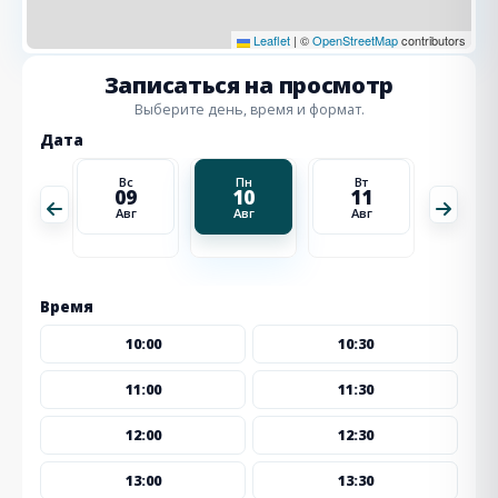
Leaflet
|
©
OpenStreetMap
contributors
Записаться на просмотр
Выберите день, время и формат.
Дата
Вт
Вс
Пн
Вт
Ср
18
09
10
11
12
Авг
Авг
Авг
Авг
Авг
Время
10:00
10:30
11:00
11:30
12:00
12:30
13:00
13:30