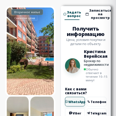
Записаться
Задать
Вторичное жилье
на
вопрос
просмотр
Снижена цена
Получить
информацию
Цена, условия покупки и
детали по объекту.
Кристина
Верейская
Брокер по
недвижимости
Обычно
отвечает в
течение 10–15
минут
Как с вами
связаться?
WhatsApp
Телефон
Viber
Telegram