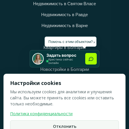
Недвижимость в Святом Власе
Недвижимость в Равде
Недвижимость в Варне
Категории
×
Помочь с этим объектом?
Квартиры в Болгарии
Задать вопрос
Дома в Болгарии
Кристина сейчас
онлайн
Новостройки в Болгарии
Вторичное жильё в Болгарии
Настройки cookies
Мы используем cookies для аналитики и улучшения
Рабочее время
сайта. Вы можете принять все cookies или оставить
ПН-ПТ: 10:00 — 18:00
только необходимые.
СБ: 10:00 — 14:00
Политика конфиденциальности
ВС: Выходной
Отклонить
2019-2026 © Все права защищены.