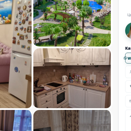
Ц
Ка
W