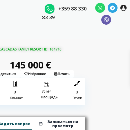
+359 88 330
83 39
CADAS FAMILY RESORT ID: 104710
145 000 €
делиться
Избранное
Печать
2
70 м
3
3
Площадь
Комнат
Этаж
Записаться на
Задать вопрос
просмотр