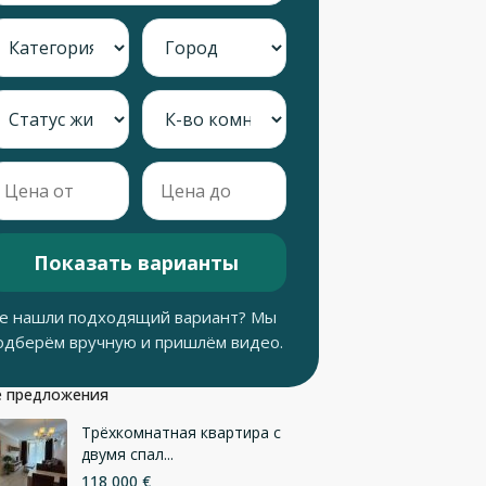
Показать варианты
е нашли подходящий вариант? Мы
одберём вручную и пришлём видео.
 предложения
Трёхкомнатная квартира с
двумя спал...
118 000 €