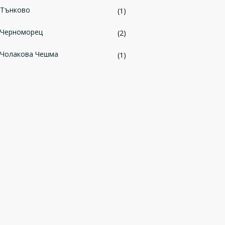
Тънково
(1)
Черноморец
(2)
Чолакова Чешма
(1)