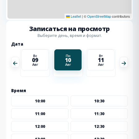
Leaflet
|
©
OpenStreetMap
contributors
Записаться на просмотр
Выберите день, время и формат.
Дата
Вт
Вс
Пн
Вт
Ср
18
09
10
11
12
Авг
Авг
Авг
Авг
Авг
Время
10:00
10:30
11:00
11:30
12:00
12:30