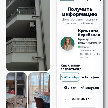
Получить
информацию
Цена, условия покупки и
детали по объекту.
Кристина
Верейская
Брокер по
недвижимости
Обычно
отвечает в
течение 10–15
минут
Как с вами
связаться?
WhatsApp
Телефон
Viber
Telegram