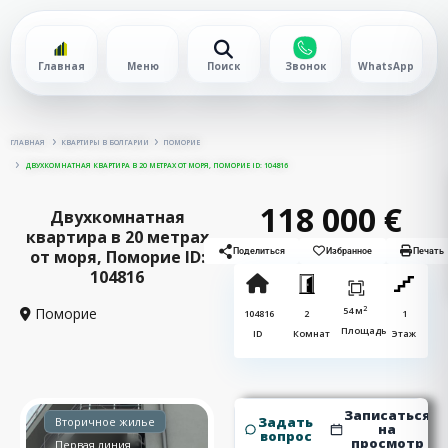
Главная
Меню
Поиск
Звонок
WhatsApp
ГЛАВНАЯ
КВАРТИРЫ В БОЛГАРИИ
ПОМОРИЕ
ДВУХКОМНАТНАЯ КВАРТИРА В 20 МЕТРАХ ОТ МОРЯ, ПОМОРИЕ ID: 104816
118 000 €
Двухкомнатная
квартира в 20 метрах
от моря, Поморие ID:
Поделиться
Избранное
Печать
104816
2
Поморие
54 м
104816
2
1
Площадь
ID
Комнат
Этаж
Записаться
Задать
Вторичное жилье
на
вопрос
просмотр
Первая линия