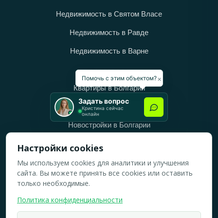
Недвижимость в Святом Власе
Недвижимость в Равде
Недвижимость в Варне
Категории
×
Помочь с этим объектом?
Квартиры в Болгарии
Задать вопрос
Дома в Болгарии
Кристина сейчас
онлайн
Новостройки в Болгарии
Вторичное жильё в Болгарии
Настройки cookies
Мы используем cookies для аналитики и улучшения
Рабочее время
сайта. Вы можете принять все cookies или оставить
ПН-ПТ: 10:00 — 18:00
только необходимые.
СБ: 10:00 — 14:00
Политика конфиденциальности
ВС: Выходной