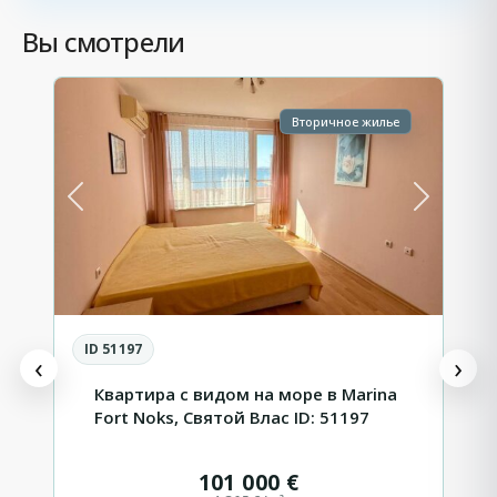
Святой
Вы смотрели
12
Влас
17
Вторичное жилье
Next
Previous
Next
P
ID 51197
‹
›
Квартира с видом на море в Marina
Fort Noks, Святой Влас ID: 51197
101 000 €