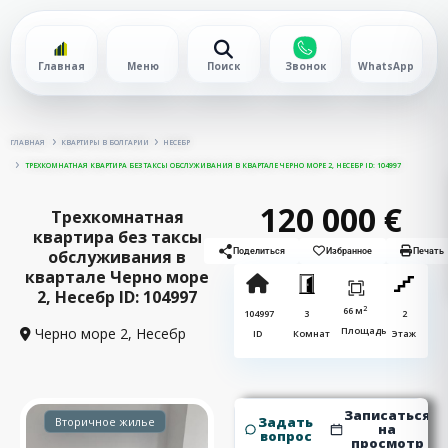
Главная
Меню
Поиск
Звонок
WhatsApp
ГЛАВНАЯ
КВАРТИРЫ В БОЛГАРИИ
НЕСЕБР
ТРЕХКОМНАТНАЯ КВАРТИРА БЕЗ ТАКСЫ ОБСЛУЖИВАНИЯ В КВАРТАЛЕ ЧЕРНО МОРЕ 2, НЕСЕБР ID: 104997
120 000 €
Трехкомнатная
квартира без таксы
обслуживания в
Поделиться
Избранное
Печать
квартале Черно море
2, Несебр ID: 104997
2
66 м
104997
3
2
Черно море 2,
Несебр
Площадь
ID
Комнат
Этаж
Записаться
Задать
Вторичное жилье
на
вопрос
просмотр