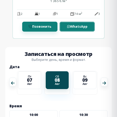
1 365 €/м²
2
2
2
1
1
74 м
3
Позвонить
WhatsApp
Записаться на просмотр
Выберите день, время и формат.
Дата
Вс
Пт
Сб
Вс
Пн
16
07
08
09
10
Авг
Авг
Авг
Авг
Авг
Время
10:00
10:30