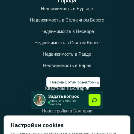
Города
Недвижимость в Бургасе
Недвижимость в Солнечном Береге
Недвижимость в Несебре
Недвижимость в Святом Власе
Недвижимость в Равде
Недвижимость в Варне
Категории
×
Помочь с этим объектом?
Квартиры в Болгарии
Задать вопрос
Дома в Болгарии
Кристина сейчас
онлайн
Новостройки в Болгарии
Вторичное жильё в Болгарии
Настройки cookies