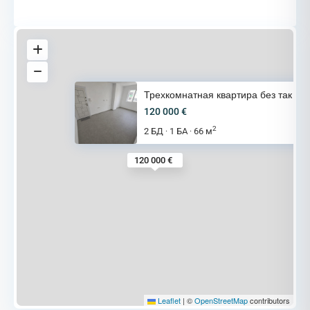
Трехкомнатная квартира без так
120 000 €
2
2 БД
1 БА
66 м
·
·
120 000 €
Leaflet
|
©
OpenStreetMap
contributors