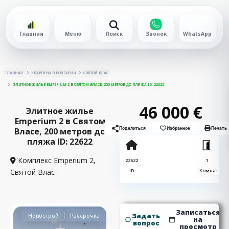
Главная
Меню
Поиск
Звонок
WhatsApp
ГЛАВНАЯ
КВАРТИРЫ В БОЛГАРИИ
СВЯТОЙ ВЛАС
ЭЛИТНОЕ ЖИЛЬЕ EMPERIUM 2 В СВЯТОМ ВЛАСЕ, 200 МЕТРОВ ДО ПЛЯЖА ID: 22622
46 000 €
Элитное жилье
Emperium 2 в Святом
Власе, 200 метров до
Поделиться
Избранное
Печать
пляжа ID: 22622
Комплекс Emperium 2,
22622
1
Святой Влас
ID
Комнат
Записаться
Задать
Новострой
Рассрочка
на
вопрос
просмотр