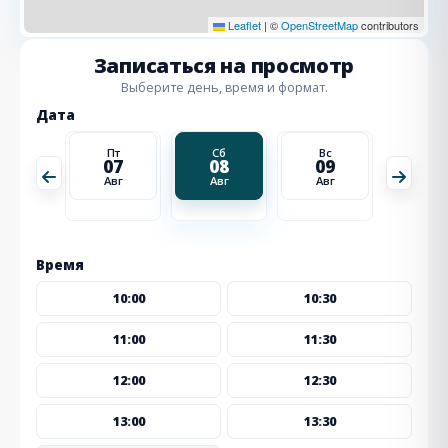
Leaflet
|
©
OpenStreetMap
contributors
Записаться на просмотр
Выберите день, время и формат.
Дата
Вс
Пт
Сб
Вс
Пн
16
07
08
09
10
Авг
Авг
Авг
Авг
Авг
Время
10:00
10:30
11:00
11:30
12:00
12:30
13:00
13:30