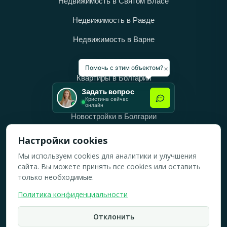
Недвижимость в Святом Власе
Недвижимость в Равде
Недвижимость в Варне
Категории
×
Помочь с этим объектом?
Квартиры в Болгарии
Задать вопрос
Дома в Болгарии
Кристина сейчас
онлайн
Новостройки в Болгарии
Вторичное жильё в Болгарии
Настройки cookies
Мы используем cookies для аналитики и улучшения
Рабочее время
сайта. Вы можете принять все cookies или оставить
ПН-ПТ: 10:00 — 18:00
только необходимые.
СБ: 10:00 — 14:00
Политика конфиденциальности
ВС: Выходной
Отклонить
2019-2026 © Все права защищены.