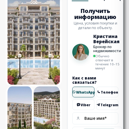
Получить
информацию
Цена, условия покупки и
детали по объекту.
Кристина
Верейская
Брокер по
недвижимости
Обычно
отвечает в
течение 10–15
минут
Как с вами
связаться?
WhatsApp
Телефон
Viber
Telegram