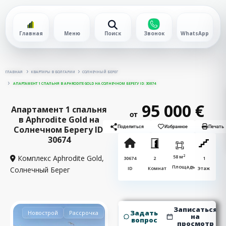
Главная
Меню
Поиск
Звонок
WhatsApp
ГЛАВНАЯ
КВАРТИРЫ В БОЛГАРИИ
СОЛНЕЧНЫЙ БЕРЕГ
АПАРТАМЕНТ 1 СПАЛЬНЯ В APHRODITE GOLD НА СОЛНЕЧНОМ БЕРЕГУ ID: 30674
95 000 €
Апартамент 1 спальня
от
в Aphrodite Gold на
Солнечном Берегу ID:
Поделиться
Избранное
Печать
30674
2
Комплекс Aphrodite Gold,
58 м
30674
2
1
Площадь
Солнечный Берег
ID
Комнат
Этаж
Записаться
Задать
Новострой
Рассрочка
на
вопрос
просмотр