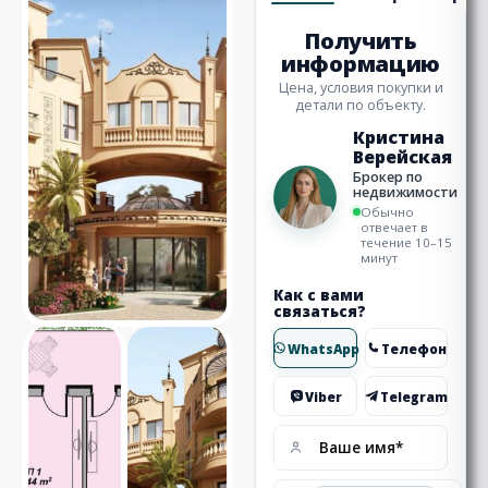
Получить
информацию
Цена, условия покупки и
детали по объекту.
Кристина
Верейская
Брокер по
недвижимости
Обычно
отвечает в
течение 10–15
минут
Как с вами
связаться?
WhatsApp
Телефон
Viber
Telegram