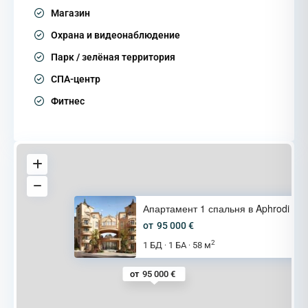
Магазин
Охрана и видеонаблюдение
Парк / зелёная территория
СПА-центр
Фитнес
Апартамент 1 спальня в Aphrodi
от
95 000 €
2
1 БД
1 БА
58 м
·
·
от
95 000 €