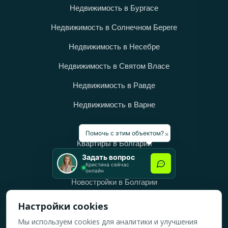
Недвижимость в Бургасе
Недвижимость в Солнечном Береге
Недвижимость в Несебре
Недвижимость в Святом Власе
Недвижимость в Равде
Недвижимость в Варне
Категории
×
Помочь с этим объектом?
Квартиры в Болгарии
Задать вопрос
Дома в Болгарии
Кристина сейчас
онлайн
Новостройки в Болгарии
Вторичное жильё в Болгарии
Настройки cookies
Мы используем cookies для аналитики и улучшения
Рабочее время