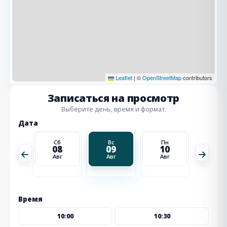
Leaflet
|
©
OpenStreetMap
contributors
Записаться на просмотр
Выберите день, время и формат.
Дата
Пн
Сб
Вс
Пн
Вт
17
08
09
10
11
Авг
Авг
Авг
Авг
Авг
Время
10:00
10:30