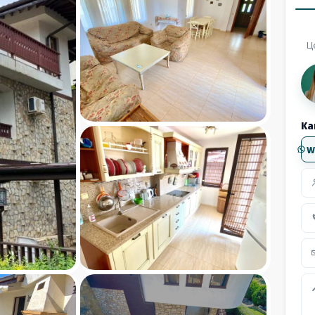
Ц
Ка
W