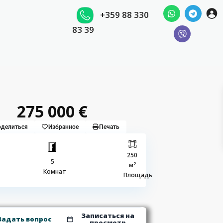
+359 88 330
83 39
275 000 €
делиться
Избранное
Печать
250
5
2
м
Комнат
Площадь
Записаться на
Задать вопрос
просмотр