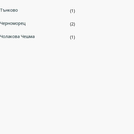
Тънково
(1)
Черноморец
(2)
Чолакова Чешма
(1)