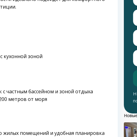
тиции.
 с кухонной зоной
 с частным бассейном и зоной отдыха
Н
 200 метров от моря
п
Новые
о жилых помещений и удобная планировка