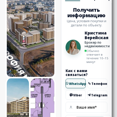
Получить
информацию
Цена, условия покупки и
детали по объекту.
Кристина
Верейская
Брокер по
недвижимости
Обычно
отвечает в
течение 10–15
минут
Как с вами
связаться?
WhatsApp
Телефон
Viber
Telegram