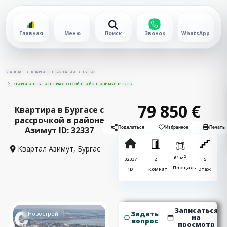
Главная
Меню
Поиск
Звонок
WhatsApp
ГЛАВНАЯ
КВАРТИРЫ В БОЛГАРИИ
БУРГАС
КВАРТИРА В БУРГАСЕ С РАССРОЧКОЙ В РАЙОНЕ АЗИМУТ ID: 32337
79 850 €
Квартира в Бургасе с
рассрочкой в районе
Азимут ID: 32337
Поделиться
Избранное
Печать
Квартал Азимут,
Бургас
2
61 м
32337
2
5
Площадь
ID
Комнат
Этаж
Записаться
Задать
Новострой
на
вопрос
просмотр