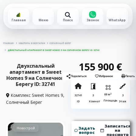
Главная
Меню
Поиск
Звонок
WhatsApp
ГЛАВНАЯ
КВАРТИРЫ В БОЛГАРИИ
СОЛНЕЧНЫЙ БЕРЕГ
ДВУХСПАЛЬНЫЙ АПАРТАМЕНТ В SWEET HOMES 9 НА СОЛНЕЧНОМ БЕРЕГУ ID: 32741
155 900 €
Двухспальный
апартамент в Sweet
Homes 9 на Солнечном
Поделиться
Избранное
Печать
Берегу ID: 32741
2
Комплекс Sweet Homes 9,
88 м
32741
3
3
Площадь
Солнечный Берег
ID
Комнат
Этаж
Записаться
Задать
Новострой
на
вопрос
просмотр