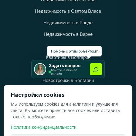
Недвижимость в Святом Власе
Недвижимость в Равде
Недвижимость в Варне
Категории
×
Помочь с этим объектом?
Квартиры в Болгарии
Задать вопрос
Дома в Болгарии
Кристина сейчас
онлайн
Новостройки в Болгарии
Вторичное жильё в Болгарии
Настройки cookies
Мы используем cookies для аналитики и улучшения
Рабочее время
сайта. Вы можете принять все cookies или оставить
ПН-ПТ: 10:00 — 18:00
только необходимые.
СБ: 10:00 — 14:00
Политика конфиденциальности
ВС: Выходной