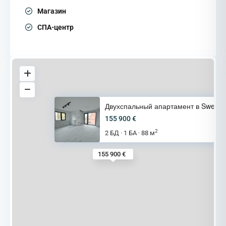
Магазин
СПА-центр
Двухспальный апартамент в Swee
155 900 €
2
2 БД
1 БА
88 м
·
·
155 900 €