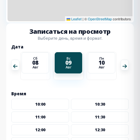
Leaflet
|
©
OpenStreetMap
contributors
Записаться на просмотр
Выберите день, время и формат.
Дата
Пн
Сб
Вс
Пн
Вт
17
08
09
10
11
Авг
Авг
Авг
Авг
Авг
Время
10:00
10:30
11:00
11:30
12:00
12:30