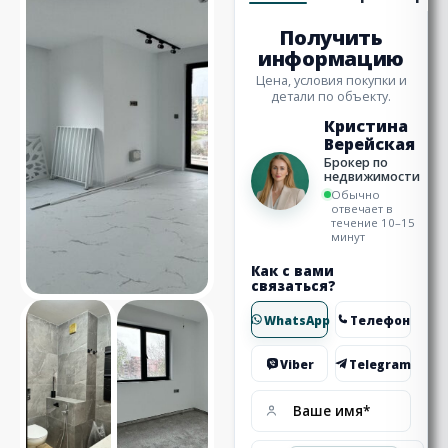
Получить
информацию
Цена, условия покупки и
детали по объекту.
Кристина
Верейская
Брокер по
недвижимости
Обычно
отвечает в
течение 10–15
минут
Как с вами
связаться?
WhatsApp
Телефон
Viber
Telegram