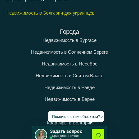
Недвижимость в Болгарии для украинцев
Города
Недвижимость в Бургасе
Недвижимость в Солнечном Береге
Недвижимость в Несебре
Недвижимость в Святом Власе
Недвижимость в Равде
Недвижимость в Варне
Категории
×
Помочь с этим объектом?
Квартиры в Болгарии
Задать вопрос
Дома в Болгарии
Кристина сейчас