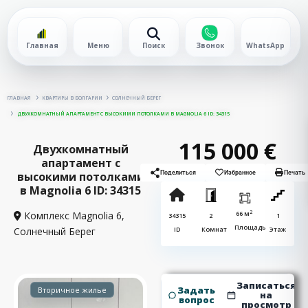
Главная
Меню
Поиск
Звонок
WhatsApp
ГЛАВНАЯ
КВАРТИРЫ В БОЛГАРИИ
СОЛНЕЧНЫЙ БЕРЕГ
ДВУХКОМНАТНЫЙ АПАРТАМЕНТ С ВЫСОКИМИ ПОТОЛКАМИ В MAGNOLIA 6 ID: 34315
115 000 €
Двухкомнатный
апартамент с
высокими потолками
Поделиться
Избранное
Печать
в Magnolia 6 ID: 34315
2
Комплекс Magnolia 6,
66 м
34315
2
1
Площадь
Солнечный Берег
ID
Комнат
Этаж
Записаться
Задать
Вторичное жилье
на
вопрос
просмотр