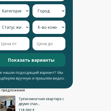
Показать варианты
е нашли подходящий вариант? Мы
одберём вручную и пришлём видео.
 предложения
Трёхкомнатная квартира с
двумя спал...
118 000 €