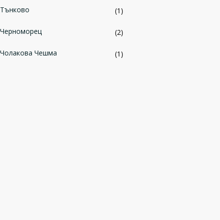
Тънково
(1)
Черноморец
(2)
Чолакова Чешма
(1)