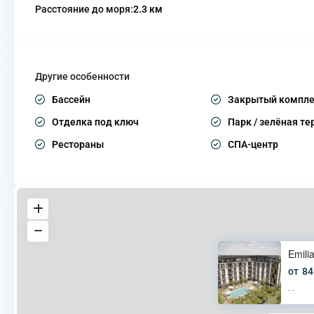
Расстояние до моря:
2.3 км
Другие особенности
Бассейн
Закрытый компле
Отделка под ключ
Парк / зелёная те
Рестораны
СПА-центр
Emili
от
84
·
·