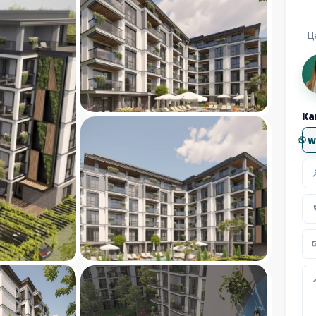
Ц
Ка
W