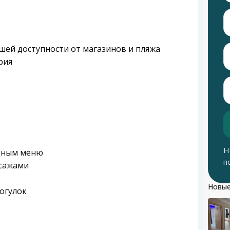
шей доступности от магазинов и пляжа
рия
Н
зным меню
п
ссажами
Новые
огулок