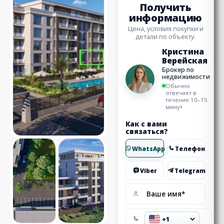
Получить
информацию
Цена, условия покупки и
детали по объекту.
Кристина
Верейская
Брокер по
недвижимости
Обычно
отвечает в
течение 10–15
минут
Как с вами
связаться?
WhatsApp
Телефон
Viber
Telegram