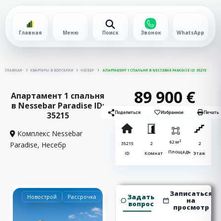
Главная
Меню
Поиск
Звонок
WhatsApp
ГЛАВНАЯ
КВАРТИРЫ В БОЛГАРИИ
НЕСЕБР
АПАРТАМЕНТ 1 СПАЛЬНЯ В NESSEBAR PARADISE ID: 35215
89 900 €
Апартамент 1 спальня
в Nessebar Paradise ID:
35215
Поделиться
Избранное
Печать
Комплекс Nessebar
2
62 м
Paradise,
Несебр
35215
2
2
Площадь
ID
Комнат
Этаж
Записаться
Задать
Новострой
Рассрочка
на
вопрос
просмотр