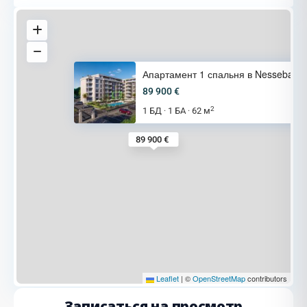
Апартамент 1 спальня в Nesseba
89 900 €
2
1 БД
1 БА
62 м
·
·
89 900 €
Leaflet
|
©
OpenStreetMap
contributors
Записаться на просмотр