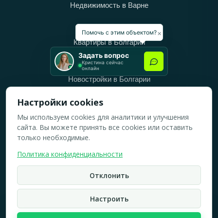
Недвижимость в Варне
Категории
×
Помочь с этим объектом?
Квартиры в Болгарии
Задать вопрос
Дома в Болгарии
Кристина сейчас
онлайн
Новостройки в Болгарии
Вторичное жильё в Болгарии
Настройки cookies
Мы используем cookies для аналитики и улучшения
Рабочее время
сайта. Вы можете принять все cookies или оставить
ПН-ПТ: 10:00 — 18:00
только необходимые.
СБ: 10:00 — 14:00
Политика конфиденциальности
ВС: Выходной
Отклонить
2019-2026 © Все права защищены.
Политика конфидициальности
Настроить
Кристина Верейская
Карта сайта