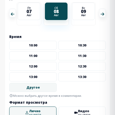
Вс
Пт
Сб
Вс
Пн
16
07
08
09
10
Авг
Авг
Авг
Авг
Авг
Время
10:00
10:30
11:00
11:30
12:00
12:30
13:00
13:30
Другое
Можно выбрать другое время в комментарии.
Формат просмотра
Лично
Видео
на месте
по связи