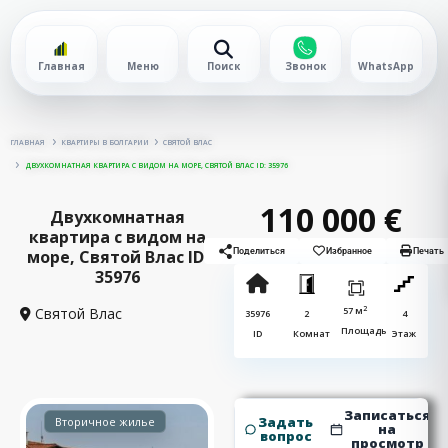
Главная
Меню
Поиск
Звонок
WhatsApp
ГЛАВНАЯ
КВАРТИРЫ В БОЛГАРИИ
СВЯТОЙ ВЛАС
ДВУХКОМНАТНАЯ КВАРТИРА С ВИДОМ НА МОРЕ, СВЯТОЙ ВЛАС ID: 35976
110 000 €
Двухкомнатная
квартира с видом на
море, Святой Влас ID:
Поделиться
Избранное
Печать
35976
2
Святой Влас
57 м
35976
2
4
Площадь
ID
Комнат
Этаж
Записаться
Задать
Вторичное жилье
на
вопрос
просмотр