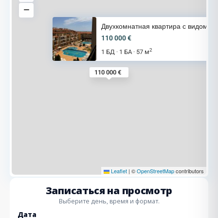
Двухкомнатная квартира с видом
110 000 €
2
1 БД
1 БА
57 м
·
·
110 000 €
Leaflet
|
©
OpenStreetMap
contributors
Записаться на просмотр
Выберите день, время и формат.
Дата