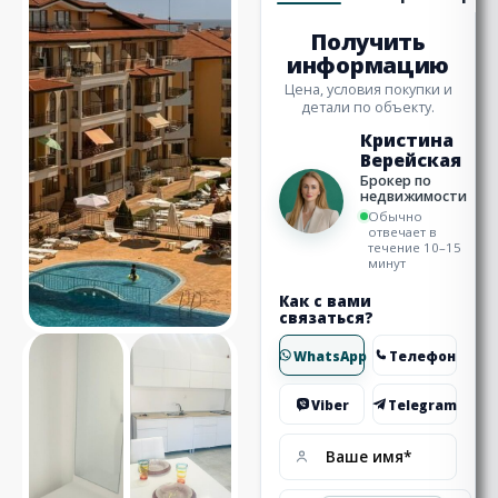
Получить
информацию
Цена, условия покупки и
детали по объекту.
Кристина
Верейская
Брокер по
недвижимости
Обычно
отвечает в
течение 10–15
минут
Как с вами
связаться?
WhatsApp
Телефон
Viber
Telegram