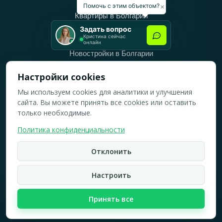
Категории
×
Помочь с этим объектом?
Квартиры в Болгарии
Задать вопрос
Дома в Болгарии
Кристина сейчас
онлайн
Новостройки в Болгарии
Вторичное жильё в Болгарии
Настройки cookies
Мы используем cookies для аналитики и улучшения
Рабочее время
сайта. Вы можете принять все cookies или оставить
ПН-ПТ: 10:00 — 18:00
только необходимые.
СБ: 10:00 — 14:00
Политика конфиденциальности
ВС: Выходной
Отклонить
2019-2026 © Все права защищены.
Политика конфидициальности
Настроить
Кристина Верейская
Карта сайта
Принять все
☏
WhatsApp
☎
Брокер по недвижимости
быстрый ответ