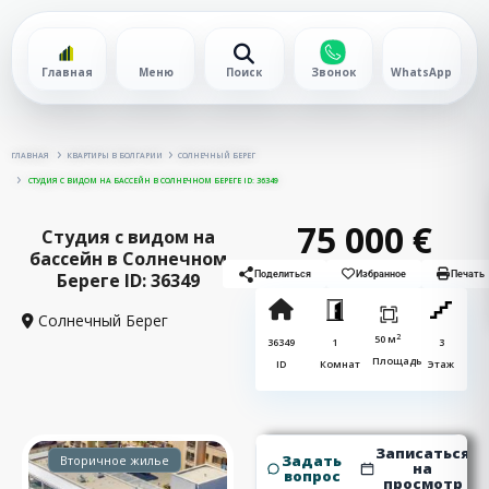
Главная
Меню
Поиск
Звонок
WhatsApp
ГЛАВНАЯ
КВАРТИРЫ В БОЛГАРИИ
СОЛНЕЧНЫЙ БЕРЕГ
СТУДИЯ С ВИДОМ НА БАССЕЙН В СОЛНЕЧНОМ БЕРЕГЕ ID: 36349
75 000 €
Студия с видом на
бассейн в Солнечном
Береге ID: 36349
Поделиться
Избранное
Печать
Солнечный Берег
2
50 м
36349
1
3
Площадь
ID
Комнат
Этаж
Записаться
Задать
Вторичное жилье
на
вопрос
просмотр