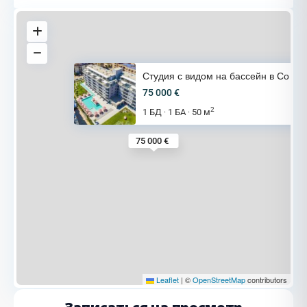
Студия с видом на бассейн в Со
75 000 €
2
1 БД
1 БА
50 м
·
·
75 000 €
Leaflet
|
©
OpenStreetMap
contributors