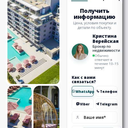
Получить
информацию
Цена, условия покупки и
детали по объекту.
Кристина
Верейская
Брокер по
недвижимости
Обычно
отвечает в
течение 10–15
минут
Как с вами
связаться?
WhatsApp
Телефон
Viber
Telegram