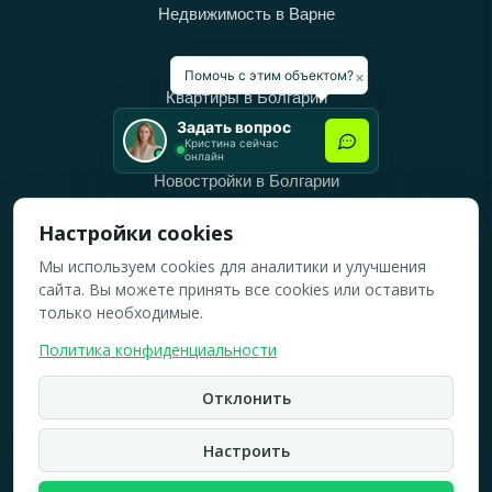
Недвижимость в Варне
Категории
×
Помочь с этим объектом?
Квартиры в Болгарии
Задать вопрос
Дома в Болгарии
Кристина сейчас
онлайн
Новостройки в Болгарии
Вторичное жильё в Болгарии
Настройки cookies
Мы используем cookies для аналитики и улучшения
Рабочее время
сайта. Вы можете принять все cookies или оставить
ПН-ПТ: 10:00 — 18:00
только необходимые.
СБ: 10:00 — 14:00
Политика конфиденциальности
ВС: Выходной
Отклонить
2019-2026 © Все права защищены.
Политика конфидициальности
Настроить
Кристина Верейская
Карта сайта