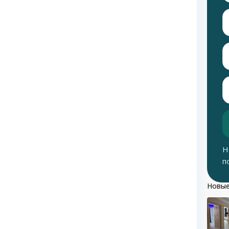
Н
п
Новые