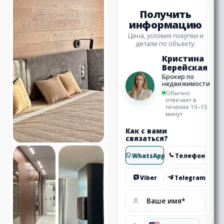
Получить
информацию
Цена, условия покупки и
детали по объекту.
Кристина
Верейская
Брокер по
недвижимости
Обычно
отвечает в
течение 10–15
минут
Как с вами
связаться?
WhatsApp
Телефон
Viber
Telegram