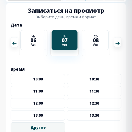
Записаться на просмотр
Выберите день, время и формат.
Дата
Сб
Чт
Пт
Сб
Вс
15
06
07
08
09
Авг
Авг
Авг
Авг
Авг
Время
10:00
10:30
11:00
11:30
12:00
12:30
13:00
13:30
Другое