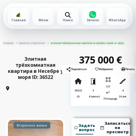
Главная
Меню
Поиск
Звонок
WhatsApp
ГЛАВНАЯ
КВАРТИРЫ В БОЛГАРИИ
ЭЛИТНАЯ ТРЁХКОМНАТНАЯ КВАРТИРА В НЕСЕБРЕ У МОРЯ ID: 36522
375 000 €
Элитная
трёхкомнатная
квартира в Несебре у
Поделиться
Избранное
Печать
моря ID: 36522
127
36522
3
4
2
м
ID
Комнат
Этаж
Площадь
Записаться
Задать
Вторичное жилье
на
вопрос
просмотр