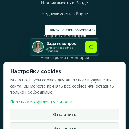
Недвижимость в Равде
Недвижимость в Варне
Категории
×
Помочь с этим объектом?
Квартиры в Болгарии
Задать вопрос
Дома в Болгарии
Кристина сейчас
онлайн
Новостройки в Болгарии
Вторичное жильё в Болгарии
Настройки cookies
Мы используем cookies для аналитики и улучшения
Рабочее время
сайта. Вы можете принять все cookies или оставить
ПН-ПТ: 10:00 — 18:00
только необходимые.
СБ: 10:00 — 14:00
Политика конфиденциальности
ВС: Выходной
Отклонить
2019-2026 © Все права защищены.
Политика конфидициальности
Настроить