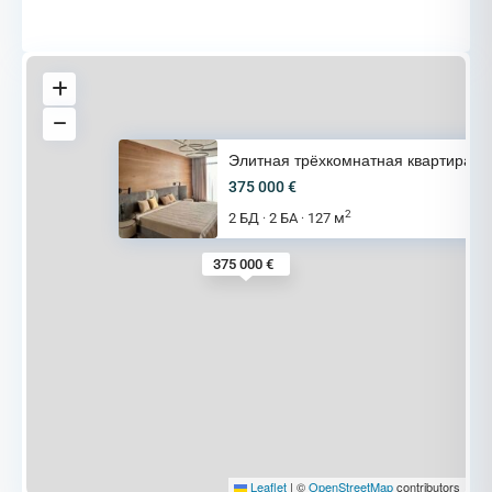
Элитная трёхкомнатная квартира
375 000 €
2
2 БД
2 БА
127 м
·
·
375 000 €
Leaflet
|
©
OpenStreetMap
contributors