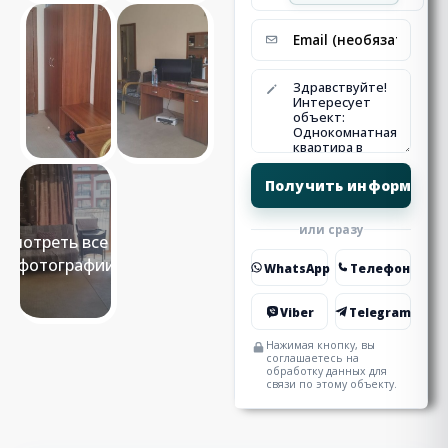
или сразу
Смотреть все 10
фотографии
WhatsApp
Телефон
Viber
Telegram
Нажимая кнопку, вы
соглашаетесь на
обработку данных для
связи по этому объекту.