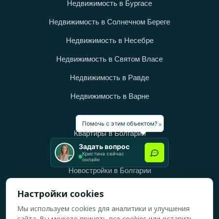
Недвижимость в Бургасе
Недвижимость в Солнечном Береге
Недвижимость в Несебре
Недвижимость в Святом Власе
Недвижимость в Равде
Недвижимость в Варне
Категории
×
Помочь с этим объектом?
Квартиры в Болгарии
Задать вопрос
Дома в Болгарии
Кристина сейчас
онлайн
Новостройки в Болгарии
Вторичное жильё в Болгарии
Настройки cookies
Мы используем cookies для аналитики и улучшения
Рабочее время
сайта. Вы можете принять все cookies или оставить