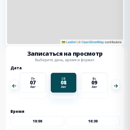
Leaflet
|
©
OpenStreetMap
contributors
Записаться на просмотр
Выберите день, время и формат.
Дата
Вс
Пт
Сб
Вс
Пн
16
07
08
09
10
Авг
Авг
Авг
Авг
Авг
Время
10:00
10:30