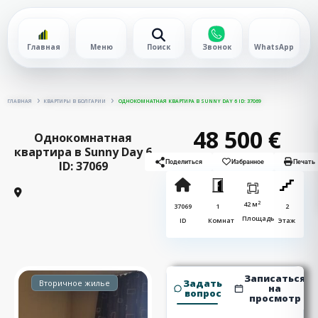
Главная
Меню
Поиск
Звонок
WhatsApp
ГЛАВНАЯ
КВАРТИРЫ В БОЛГАРИИ
ОДНОКОМНАТНАЯ КВАРТИРА В SUNNY DAY 6 ID: 37069
48 500 €
Однокомнатная
квартира в Sunny Day 6
ID: 37069
Поделиться
Избранное
Печать
2
42 м
37069
1
2
Площадь
ID
Комнат
Этаж
Записаться
Задать
Вторичное жилье
на
вопрос
просмотр