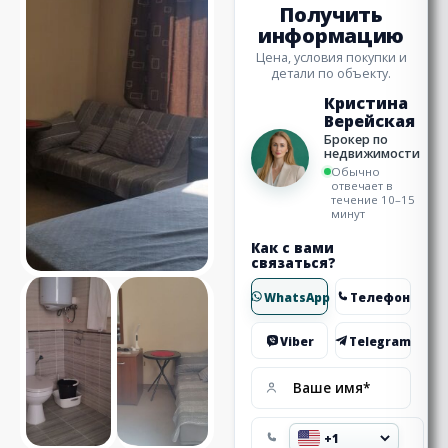
Получить
информацию
Цена, условия покупки и
детали по объекту.
Кристина
Верейская
Брокер по
недвижимости
Обычно
отвечает в
течение 10–15
минут
Как с вами
связаться?
WhatsApp
Телефон
Viber
Telegram