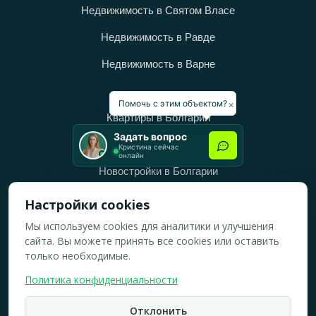
Недвижимость в Святом Власе
Недвижимость в Равде
Недвижимость в Варне
Категории
×
Помочь с этим объектом?
Квартиры в Болгарии
Задать вопрос
Дома в Болгарии
Кристина сейчас
онлайн
Новостройки в Болгарии
Вторичное жильё в Болгарии
Настройки cookies
Мы используем cookies для аналитики и улучшения
Рабочее время
сайта. Вы можете принять все cookies или оставить
ПН-ПТ: 10:00 — 18:00
только необходимые.
СБ: 10:00 — 14:00
Политика конфиденциальности
ВС: Выходной
Отклонить
2019-2026 © Все права защищены.