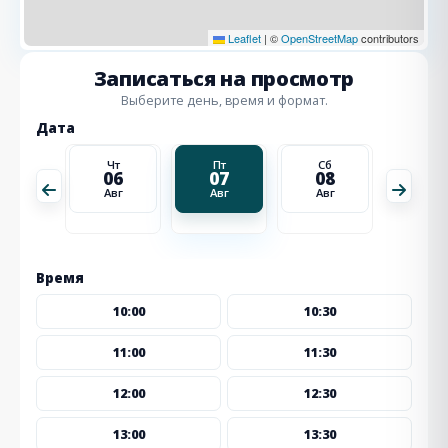
Leaflet
|
©
OpenStreetMap
contributors
Записаться на просмотр
Выберите день, время и формат.
Дата
Сб
Чт
Пт
Сб
Вс
15
06
07
08
09
Авг
Авг
Авг
Авг
Авг
Время
10:00
10:30
11:00
11:30
12:00
12:30
13:00
13:30