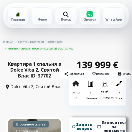
Главная
Меню
Поиск
Звонок
WhatsApp
ГЛАВНАЯ
КВАРТИРЫ В БОЛГАРИИ
СВЯТОЙ ВЛАС
КВАРТИРА 1 СПАЛЬНЯ В DOLCE VITA 2, СВЯТОЙ ВЛАС ID: 37702
139 999 €
Квартира 1 спальня в
Dolce Vita 2, Святой
Влас ID: 37702
Поделиться
Избранное
Печать
Dolce Vita 2,
Святой Влас
2
61 м
37702
2
2
Площадь
ID
Комнат
Этаж
Записаться
Задать
Вторичное жилье
на
вопрос
просмотр
Первая линия