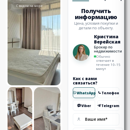
С видом на море
Получить
информацию
Цена, условия покупки и
детали по объекту.
Кристина
Верейская
Брокер по
недвижимости
Обычно
отвечает в
течение 10–15
минут
Как с вами
связаться?
WhatsApp
Телефон
Viber
Telegram