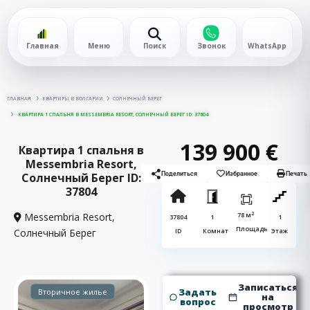
Главная
Меню
Поиск
Звонок
WhatsApp
ГЛАВНАЯ
КВАРТИРЫ В БОЛГАРИИ
СОЛНЕЧНЫЙ БЕРЕГ
КВАРТИРА 1 СПАЛЬНЯ В MESSEMBRIA RESORT, СОЛНЕЧНЫЙ БЕРЕГ ID: 37804
139 900 €
Квартира 1 спальня в
Messembria Resort,
Солнечный Берег ID:
Поделиться
Избранное
Печать
37804
2
Messembria Resort,
78 м
37804
1
1
Площадь
Солнечный Берег
ID
Комнат
Этаж
Записаться
Задать
Вторичное жилье
на
вопрос
просмотр