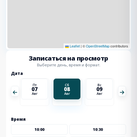
Leaflet
|
©
OpenStreetMap
contributors
Записаться на просмотр
Выберите день, время и формат.
Дата
Вс
Пт
Сб
Вс
Пн
16
07
08
09
10
Авг
Авг
Авг
Авг
Авг
Время
10:00
10:30