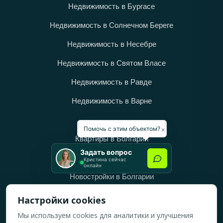
Недвижимость в Бургасе
Недвижимость в Солнечном Береге
Недвижимость в Несебре
Недвижимость в Святом Власе
Недвижимость в Равде
Недвижимость в Варне
Категории
×
Помочь с этим объектом?
Квартиры в Болгарии
Задать вопрос
Дома в Болгарии
Кристина сейчас
онлайн
Новостройки в Болгарии
Вторичное жильё в Болгарии
Настройки cookies
Мы используем cookies для аналитики и улучшения
Рабочее время