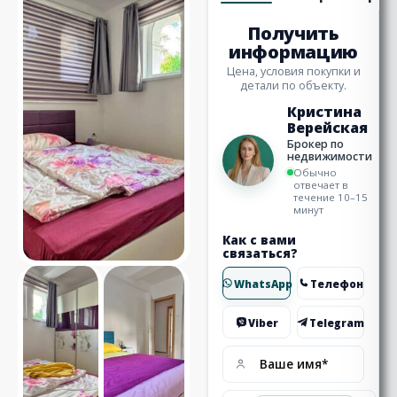
Получить
информацию
Цена, условия покупки и
детали по объекту.
Кристина
Верейская
Брокер по
недвижимости
Обычно
отвечает в
течение 10–15
минут
Как с вами
связаться?
WhatsApp
Телефон
Viber
Telegram