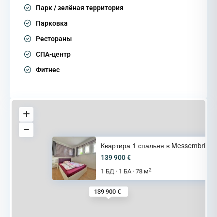
Парк / зелёная территория
Парковка
Рестораны
СПА-центр
Фитнес
Квартира 1 спальня в Messembri
139 900 €
2
1 БД
1 БА
78 м
·
·
139 900 €