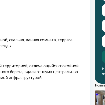
ной, спальня, ванная комната, терраса
аренды
ной территорией, отличающийся спокойной
Н
чного берега, вдали от шума центральных
п
имой инфраструктурой.
Новые