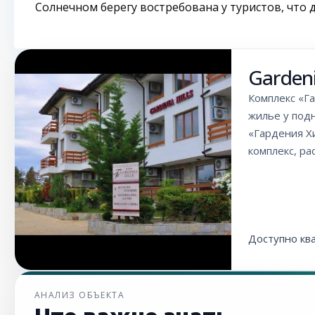
Солнечном берегу востребована у туристов, что 
Gardeni
Комплекс «Га
жилье у под
«Гардения Хи
комплекс, р
Доступно кв
АНАЛИЗ ОБЪЕКТА