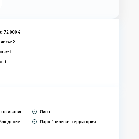
а:
72 000 €
наты:
2
ные:
1
ж:
1
проживание
Лифт
аблюдение
Парк / зелёная территория