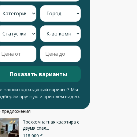
Показать варианты
е нашли подходящий вариант? Мы
одберём вручную и пришлём видео.
 предложения
Трёхкомнатная квартира с
двумя спал...
118 000 €