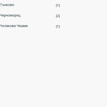
Тънково
(1)
Черноморец
(2)
Чолакова Чешма
(1)