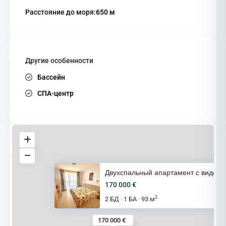
Расстояние до моря:
650 м
Другие особенности
Бассейн
СПА-центр
Двухспальный апартамент с видо
170 000 €
2
2 БД
1 БА
93 м
·
·
170 000 €