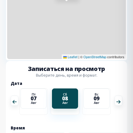
Leaflet
|
©
OpenStreetMap
contributors
Записаться на просмотр
Выберите день, время и формат.
Дата
Вс
Пт
Сб
Вс
Пн
16
07
08
09
10
Авг
Авг
Авг
Авг
Авг
Время