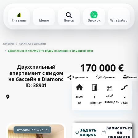
Главная
Меню
Поиск
Звонок
WhatsApp
ГЛАВНАЯ
КВАРТИРЫ В БОЛГАРИИ
ДВУХСПАЛЬНЫЙ АПАРТАМЕНТ С ВИДОМ НА БАССЕЙН В DIAMOND ID: 38901
170 000 €
Двухспальный
апартамент с видом
на бассейн в Diamond
Поделиться
Избранное
Печать
ID: 38901
2
93 м
38901
3
2
Площадь
ID
Комнат
Этаж
Записаться
Задать
Вторичное жилье
на
вопрос
просмотр