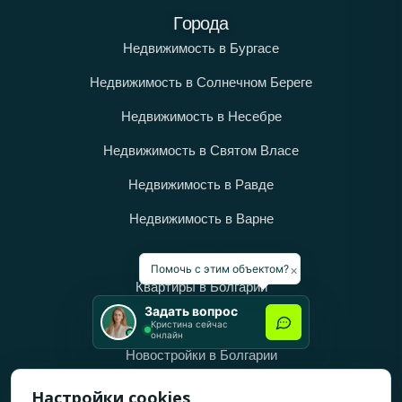
Города
Недвижимость в Бургасе
Недвижимость в Солнечном Береге
Недвижимость в Несебре
Недвижимость в Святом Власе
Недвижимость в Равде
Недвижимость в Варне
Категории
×
Помочь с этим объектом?
Квартиры в Болгарии
Задать вопрос
Дома в Болгарии
Кристина сейчас
онлайн
Новостройки в Болгарии
Вторичное жильё в Болгарии
Настройки cookies