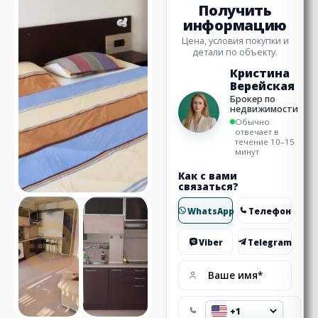
Получить
информацию
Цена, условия покупки и
детали по объекту.
Кристина
Верейская
Брокер по
недвижимости
Обычно
отвечает в
течение 10–15
минут
Как с вами
связаться?
WhatsApp
Телефон
Viber
Telegram