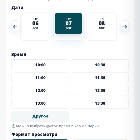
Дата
Сб
Чт
Пт
Сб
Вс
15
06
07
08
09
Авг
Авг
Авг
Авг
Авг
Время
10:00
10:30
11:00
11:30
12:00
12:30
13:00
13:30
Другое
Можно выбрать другое время в комментарии.
Формат просмотра