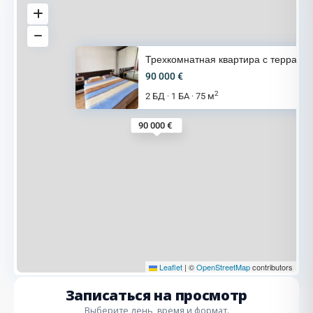
Трехкомнатная квартира с терра
90 000 €
2
2 БД
1 БА
75 м
·
·
90 000 €
Leaflet
|
©
OpenStreetMap
contributors
Записаться на просмотр
Выберите день, время и формат.