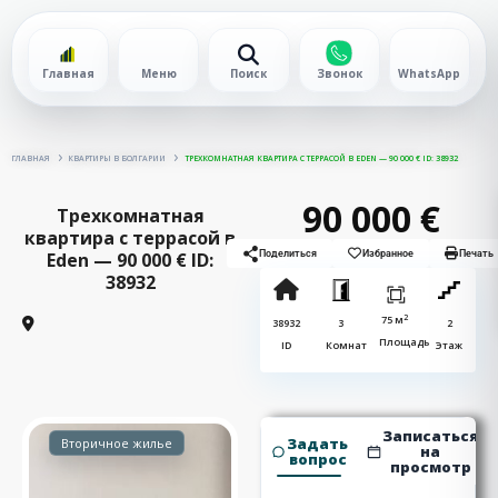
Главная
Меню
Поиск
Звонок
WhatsApp
ГЛАВНАЯ
КВАРТИРЫ В БОЛГАРИИ
ТРЕХКОМНАТНАЯ КВАРТИРА С ТЕРРАСОЙ В EDEN — 90 000 € ID: 38932
90 000 €
Трехкомнатная
квартира с террасой в
Eden — 90 000 € ID:
Поделиться
Избранное
Печать
38932
2
75 м
38932
3
2
Площадь
ID
Комнат
Этаж
Записаться
Задать
Вторичное жилье
на
вопрос
просмотр