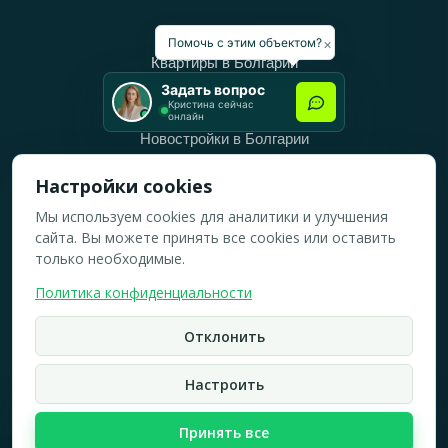
Категории
×
Помочь с этим объектом?
Квартиры в Болгарии
Задать вопрос
Дома в Болгарии
Кристина сейчас
онлайн
Новостройки в Болгарии
Вторичное жильё в Болгарии
Настройки cookies
Мы используем cookies для аналитики и улучшения
Рабочее время
сайта. Вы можете принять все cookies или оставить
ПН-ПТ: 10:00 — 18:00
только необходимые.
СБ: 10:00 — 14:00
Политика конфиденциальности
ВС: Выходной
Отклонить
2019-2026 © Все права защищены.
Политика конфидициальности
Настроить
Кристина Верейская
Карта сайта
Принять все
☏
WhatsApp
☎
Брокер по недвижимости