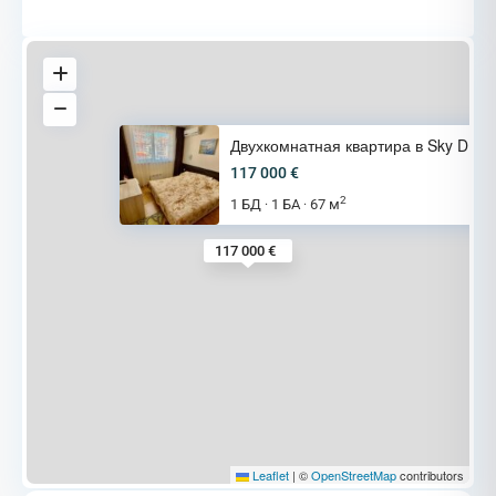
Двухкомнатная квартира в Sky D
117 000 €
2
1 БД
1 БА
67 м
·
·
117 000 €
Leaflet
|
©
OpenStreetMap
contributors