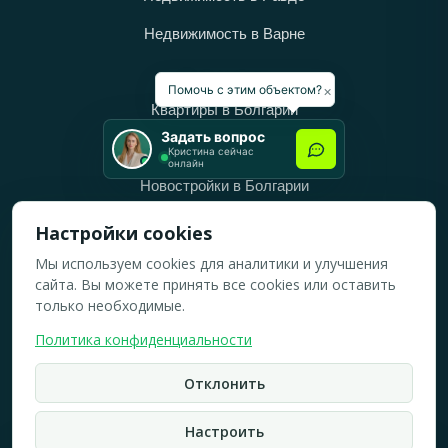
Недвижимость в Варне
Категории
×
Помочь с этим объектом?
Квартиры в Болгарии
Задать вопрос
Дома в Болгарии
Кристина сейчас
онлайн
Новостройки в Болгарии
Вторичное жильё в Болгарии
Настройки cookies
Мы используем cookies для аналитики и улучшения
Рабочее время
сайта. Вы можете принять все cookies или оставить
ПН-ПТ: 10:00 — 18:00
только необходимые.
СБ: 10:00 — 14:00
Политика конфиденциальности
ВС: Выходной
Отклонить
2019-2026 © Все права защищены.
Политика конфидициальности
Настроить