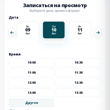
Записаться на просмотр
Выберите день, время и формат.
Дата
Вт
Вс
Пн
Вт
Ср
18
09
10
11
12
Авг
Авг
Авг
Авг
Авг
Время
10:00
10:30
11:00
11:30
12:00
12:30
13:00
13:30
Другое