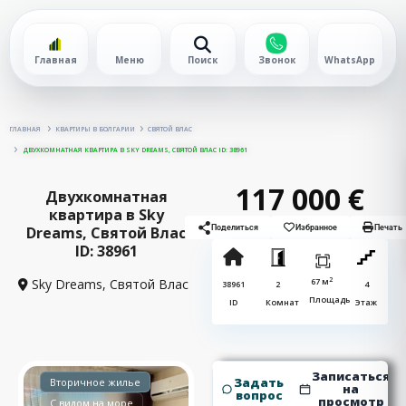
Главная
Меню
Поиск
Звонок
WhatsApp
ГЛАВНАЯ
КВАРТИРЫ В БОЛГАРИИ
СВЯТОЙ ВЛАС
ДВУХКОМНАТНАЯ КВАРТИРА В SKY DREAMS, СВЯТОЙ ВЛАС ID: 38961
117 000 €
Двухкомнатная
квартира в Sky
Dreams, Святой Влас
Поделиться
Избранное
Печать
ID: 38961
2
Sky Dreams,
Святой Влас
67 м
38961
2
4
Площадь
ID
Комнат
Этаж
Записаться
Задать
Вторичное жилье
на
вопрос
просмотр
С видом на море